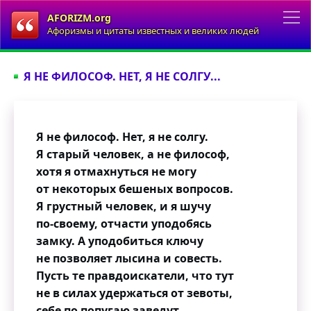
AFORIZM.org
Афоризмы и цитаты известных и великих людей
Я НЕ ФИЛОСОФ. НЕТ, Я НЕ СОЛГУ...
Я не философ. Нет, я не солгу.
Я старый человек, а не философ,
хотя я отмахнуться не могу
от некоторых бешеных вопросов.
Я грустный человек, и я шучу
по-своему, отчасти уподобясь
замку. А уподобиться ключу
не позволяет лысина и совесть.
Пусть те правдоискатели, что тут
не в силах удержаться от зевоты,
себе по попугаю заведут,