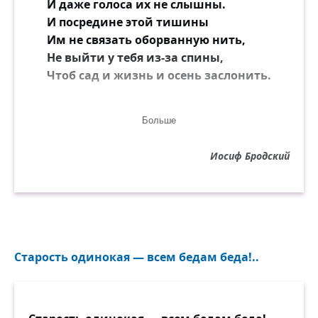
И даже голоса их не слышны.
И посредине этой тишины
Им не связать оборванную нить,
Не выйти у тебя из-за спины,
Чтоб сад и жизнь и осень заслонить.
Стихи мои, как бедная листва.
Больше
К какой зиме торопятся слова.
Но как листву испуганно лови
Иосиф Бродский
Вокруг слова из прожитой любви.
И прижимай ладони к голове,
И по газонной согбенной траве
Спеши назад — они бегут вослед,
Но кажется, что впереди их нет.
Живи, живи под шум календаря,
Старость одинокая — всем бедам беда!..
О чём-то непрерывно говоря,
Чтоб добежать до самого конца
И, руки отнимая от лица,