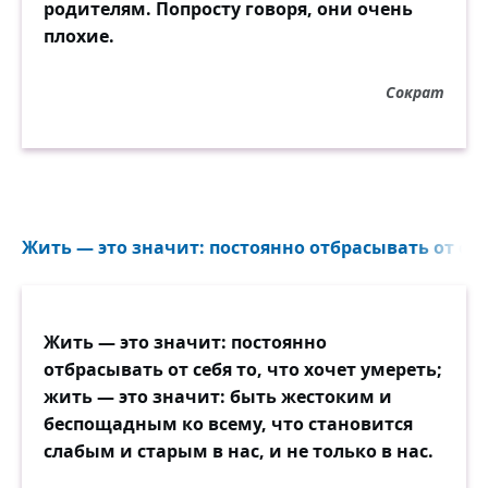
родителям. Попросту говоря, они очень
До чего ты бесплотна:
плохие.
рядом новый закат
гонит вдаль огневые полотна.
Сократ
До чего ты бедна. Столько лет,
а промчались напрасно.
Добрый день, моя юность. Боже мой, до
чего ты прекрасна...
Вот я вновь прохожу
Жить — это значит: постоянно отбрасывать от себя
в том же светлом раю — с остановки
налево,
предо мною бежит,
Жить — это значит: постоянно
закрываясь ладонями, новая Ева,
отбрасывать от себя то, что хочет умереть;
ярко-красный Адам
жить — это значит: быть жестоким и
вдалеке появляется в арках,
беспощадным ко всему, что становится
невский ветер звенит заунывно в
слабым и старым в нас, и не только в нас.
развешанных арфах...