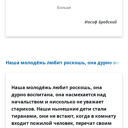
Джаз предместий приветствует нас,
Больше
слышишь трубы предместий,
золотой диксиленд
Иосиф Бродский
в чёрных кепках прекрасный, прелестный,
не душа и не плоть —
чья-то тень над родным патефоном,
словно платье твоё вдруг подброшено
вверх саксофоном.
Наша молодёжь любит роскошь, она дурно воспита
В ярко-красном кашне
и в плаще в подворотнях, в парадных
ты стоишь на виду,
Наша молодёжь любит роскошь, она
на мосту возле лет безвозвратных,
дурно воспитана, она насмехается над
прижимая к лицу
начальством и нисколько не уважает
недопитый стакан лимонада,
стариков. Наши нынешние дети стали
и ревёт позади дорогая труба комбината.
тиранами, они не встают, когда в комнату
входит пожилой человек, перечат своим
Добрый день. Ну и встреча у нас.