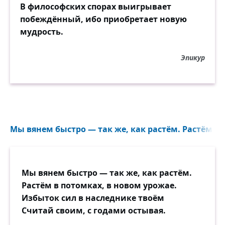
В философских спорах выигрывает
побеждённый, ибо приобретает новую
Значит, нету разлук.
мудрость.
Существует громадная встреча.
Значит, кто-то нас вдруг
Эпикур
в темноте обнимает за плечи,
и, полны темноты,
и, полны темноты и покоя,
мы все вместе стоим над холодной
блестящей рекою...
Мы вянем быстро — так же, как растём. Растём в 
Мы вянем быстро — так же, как растём.
Растём в потомках, в новом урожае.
Избыток сил в наследнике твоём
Считай своим, с годами остывая.