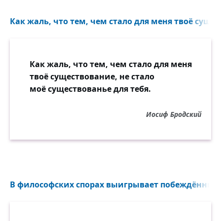
Это наша зима.
Как жаль, что тем, чем стало для меня твоё сущес
Современный фонарь смотрит
мертвенным оком,
предо мною горят
ослепительно тысячи окон.
Как жаль, что тем, чем стало для меня
Возвышаю свой крик,
твоё существование, не стало
чтоб с домами ему не столкнуться:
моё существованье для тебя.
это наша зима всё не может обратно
вернуться.
Иосиф Бродский
Не до смерти ли, нет,
мы её не найдём, не находим.
От рожденья на свет
ежедневно куда-то уходим,
словно кто-то вдали
В философских спорах выигрывает побеждённый, 
в новостройках прекрасно играет.
Разбегаемся все. Только смерть нас одна
собирает.