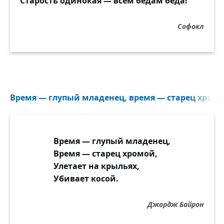
Старость одинокая — всем бедам беда!
Увидеть, что попал в знакомый сад,
И обернуться в ужасе назад:
Софокл
— Как велики страдания твои…
Но как всегда, не зная для кого,
Твори себя и жизнь свою твори
Всей силою несчастья твоего.
Время — глупый младенец, время — старец хромой
Время — глупый младенец,
Время — старец хромой,
Улетает на крыльях,
Убивает косой.
Джордж Байрон