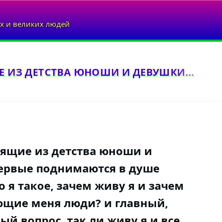
х и великих людей
Е ИЗ ДЕТСТВА ЮНОШИ И ДЕВУШКИ...
дящие из детства юноши и
первые поднимаются в душе
 я такое, зачем живу я и зачем
ющие меня люди? и главный,
й вопрос, так ли живу я и все