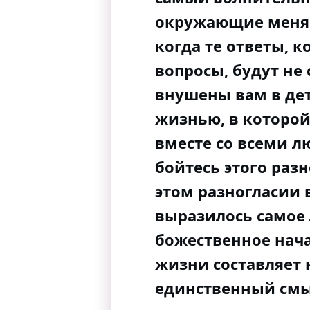
окружающие меня л
когда те ответы, к
вопросы, будут не
внушены вам в детс
жизнью, в которо
вместе со всеми 
бойтесь этого разн
этом разногласии
выразилось самое л
божественное нача
жизни составляет 
единственный смы