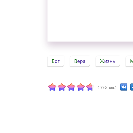
Бог
Вера
Жизнь
4.7 (6 чел.)