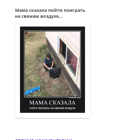
Мама сказала пойти поиграть
на свежем воздухе...
ВЬЮГ...
ИЙ: СТЫНЕТ КОФЕ. ПЛЕЩЕТ ЛАГУНА...
Мама сказала пойти поиграть на свеже