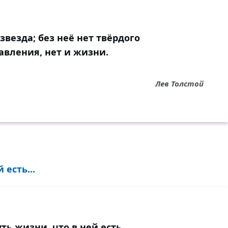
звезда; без неё нет твёрдого
авления, нет и жизни.
Лев Толстой
 есть...
уть жизни, что в ней есть,