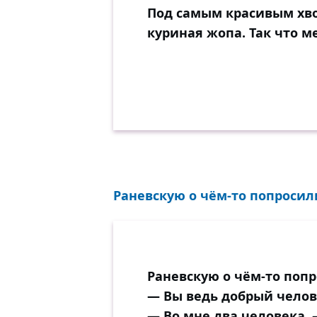
Под самым красивым хво
куриная жопа. Так что м
Раневскую о чём-то попросил
Раневскую о чём-то поп
— Вы ведь добрый челове
— Во мне два человека,