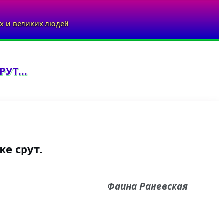
х и великих людей
УТ...
е срут.
Фаина Раневская