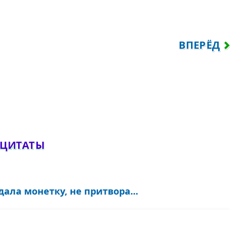
АЮ СЛОВА «ИГРАТЬ»...
СЛЕДУЮЩ
ВПЕРЁД
обавить комментарий
 ЦИТАТЫ
дала монетку, не притвора...