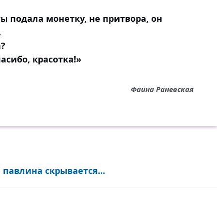
ты подала монетку, не притвора, он
.
а?
асибо, красотка!»
Фаина Раневская
павлина скрывается...