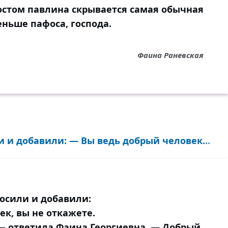
стом павлина скрывается самая обычная
еньше пафоса, господа.
Фаина Раневская
и и добавили: — Вы ведь добрый человек...
росили и добавили:
к, вы не откажете.
 — ответила Фаина Георгиевна. — Добрый