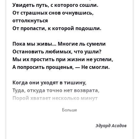
Увидеть путь, с которого сошли.
От страшных снов очнувшись,
оттолкнуться
От пропасти, к которой подошли.
Пока мы живы… Многие ль сумели
Остановить любимых, что ушли?
Мы их простить при жизни не успели,
А попросить прощенья, — Не смогли.
Когда они уходят в тишину,
Туда, откуда точно нет возврата,
Порой хватает несколько минут
Понять — о боже, как мы виноваты...
Больше
И фото — чёрно-белое кино.
Эдуард Асадов
Усталые глаза — знакомым взглядом.
Они уже простили нас давно