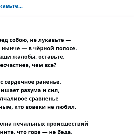
авьте...
ред собою, не лукавьте —
 нынче — в чёрной полосе.
ваши жалобы, оставьте,
есчастнее, чем все?
с сердечное раненье,
лишает разума и сил,
лчаливое сравненье
ным, кто вовеки не любил.
олна печальных происшествий
ните, что горе — не беда,