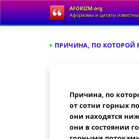
AFORIZM.org
Афоризмы и цитаты известны
ПРИЧИНА, ПО КОТОРОЙ Р
Причина, по котор
от сотни горных по
они находятся ниж
они в состоянии г
горными потоками.