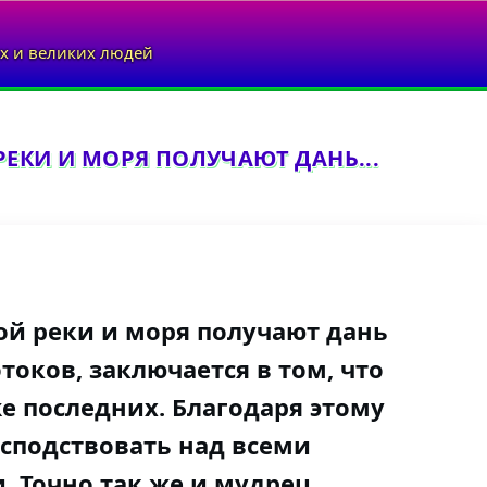
х и великих людей
ЕКИ И МОРЯ ПОЛУЧАЮТ ДАНЬ...
ой реки и моря получают дань
токов, заключается в том, что
е последних. Благодаря этому
осподствовать над всеми
 Точно так же и мудрец,