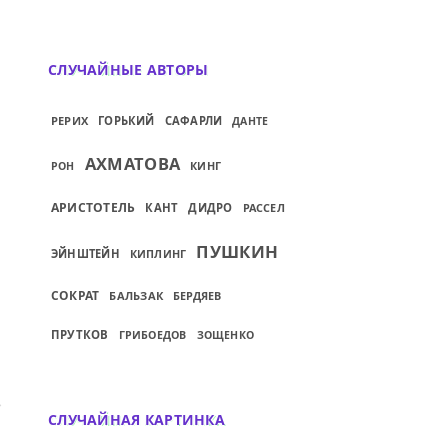
СЛУЧАЙНЫЕ АВТОРЫ
РЕРИХ
ГОРЬКИЙ
САФАРЛИ
ДАНТЕ
АХМАТОВА
КИНГ
РОН
АРИСТОТЕЛЬ
КАНТ
ДИДРО
РАССЕЛ
ПУШКИН
ЭЙНШТЕЙН
КИПЛИНГ
СОКРАТ
БАЛЬЗАК
БЕРДЯЕВ
ПРУТКОВ
ГРИБОЕДОВ
ЗОЩЕНКО
ИЙ: ЗАКОН ДОСТОЙНЫХ — ТВОРИТЬ ДОБР
СЛУЧАЙНАЯ КАРТИНКА