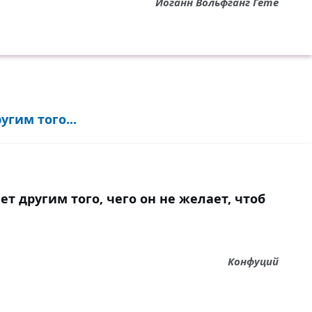
Иоганн Вольфганг Гёте
гим того...
т другим того, чего он не желает, чтоб
Конфуций