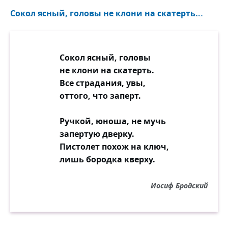
оживленье любви, убиванье былого,
Сокол ясный, головы не клони на скатерть...
пароходов огни
и сиянье витрин, звон трамваев далёких,
плеск холодной воды возле брюк твоих
Сокол ясный, головы
вечношироких.
не клони на скатерть.
Все страдания, увы,
Поздравляю себя
оттого, что заперт.
с этой ранней находкой, с тобою,
поздравляю себя
Ручкой, юноша, не мучь
с удивительно горькой судьбою,
запертую дверку.
с этой вечной рекой,
Пистолет похож на ключ,
с этим небом в прекрасных осинах,
лишь бородка кверху.
с описаньем утрат за безмолвной толпой
магазинов.
Иосиф Бродский
Не жилец этих мест,
не мертвец, а какой-то посредник,
совершенно один,