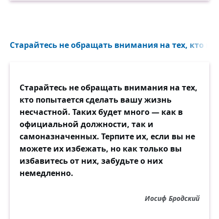
туда не всходит человек,
и сам орёл взлететь не может.
Должно быть, так. Не всё ль равно,
Старайтесь не обращать внимания на тех, кто поп
когда поднять ты должен ворот,
но разве это не одно:
в пролёте тень и вечный холод?
Старайтесь не обращать внимания на тех,
Меж ними есть союз и связь
кто попытается сделать вашу жизнь
и сходство — пусть совсем немое.
несчастной. Таких будет много — как в
Сойдясь вдвоём, соединясь,
официальной должности, так и
им очень просто стать зимою.
самоназначенных. Терпите их, если вы не
можете их избежать, но как только вы
Дела, не знавшие родства,
избавитесь от них, забудьте о них
и облака в небесной сини,
немедленно.
предметы все и вещества
и чувства, разные по силе,
стихии жара и воды,
Иосиф Бродский
увлёкшись внутренней игрою,