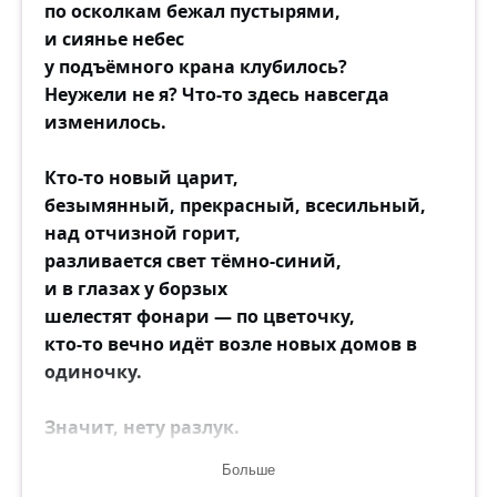
по осколкам бежал пустырями,
и сиянье небес
у подъёмного крана клубилось?
Неужели не я? Что-то здесь навсегда
изменилось.
Кто-то новый царит,
безымянный, прекрасный, всесильный,
над отчизной горит,
разливается свет тёмно-синий,
и в глазах у борзых
шелестят фонари — по цветочку,
кто-то вечно идёт возле новых домов в
одиночку.
Значит, нету разлук.
Значит, зря мы просили прощенья
Больше
у своих мертвецов.