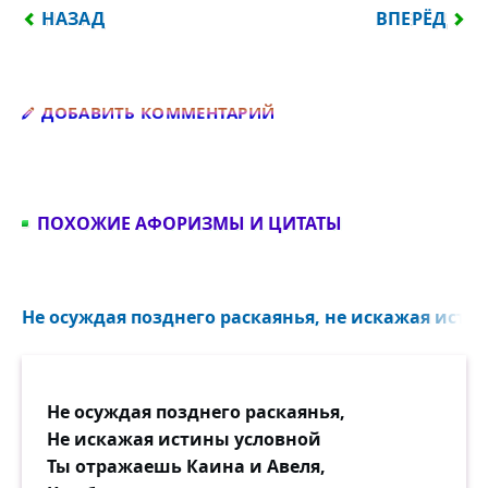
ПРЕДЫДУЩИЙ: ЧЕЛОВЕК — ЭТО ТО, ЧТО МЫ О НЁ
СЛЕДУЮЩИЙ
НАЗАД
ВПЕРЁД
Добавить комментарий
ДОБАВИТЬ КОММЕНТАРИЙ
ПОХОЖИЕ АФОРИЗМЫ И ЦИТАТЫ
Не осуждая позднего раскаянья, не искажая истин
Не осуждая позднего раскаянья,
Не искажая истины условной
Ты отражаешь Каина и Авеля,