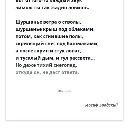
Вот оттого-то каждый звук
зимою ты так жадно ловишь.
Шуршанье ветра о стволы,
шуршанье крыш под облаками,
потом, как сгнившие полы,
скрипящий снег под башмаками,
а после скрип и стук лопат,
и тусклый дым, и гул рассвета...
Но даже тихий снегопад,
откуда он, не даст ответа.
И ты, входя в свой тёплый дом,
Больше
взбежав к себе, скажи на милость,
не думал ты хоть раз о том,
Иосиф Бродский
что где-то здесь она таилась:
в пролёте лестничном, в стене,
меж кирпичей, внизу под складом,