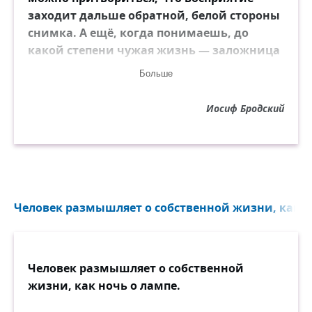
заходит дальше обратной, белой стороны
снимка. А ещё, когда понимаешь, до
какой степени чужая жизнь — заложница
твоей памяти, хочется отпрянуть от
Больше
оскаленной пасти прошедшего времени.
Иосиф Бродский
Человек размышляет о собственной жизни, как но
Человек размышляет о собственной
жизни, как ночь о лампе.