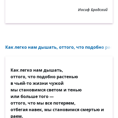
ты Лотова жена
Иосиф Бродский
и сам же Лот.
Но это только ты.
А фон твой — ад.
Смотри без суеты
вперёд. Назад
Как легко нам дышать, оттого, что подобно расте
без ужаса смотри.
Будь прям и горд,
раздроблен изнутри,
Как легко нам дышать,
на ощупь твёрд.
оттого, что подобно растенью
в чьей-то жизни чужой
мы становимся светом и тенью
или больше того —
оттого, что мы все потеряем,
отбегая навек, мы становимся смертью и
раем.