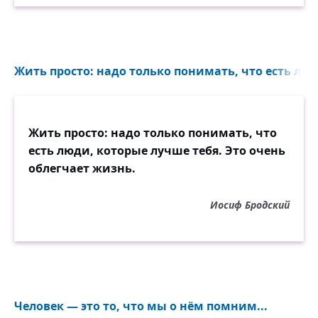
дают со временем плоды,
совсем нежданные порою.
Бывает лёд сильней огня,
Жить просто: надо только понимать, что есть люд
зима — порой длиннее лета,
бывает ночь длиннее дня
и тьма вдвойне сильнее света;
бывает сад громаден, густ,
Жить просто: надо только понимать, что
а вот плодов совсем не снимешь...
есть люди, которые лучше тебя. Это очень
Так берегись холодных чувств,
облегчает жизнь.
не то, смотри, застынешь.
Иосиф Бродский
И люди все, и все дома,
где есть тепло покуда,
произнесут: пришла зима.
Но не поймут откуда.
Человек — это то, что мы о нём помним...