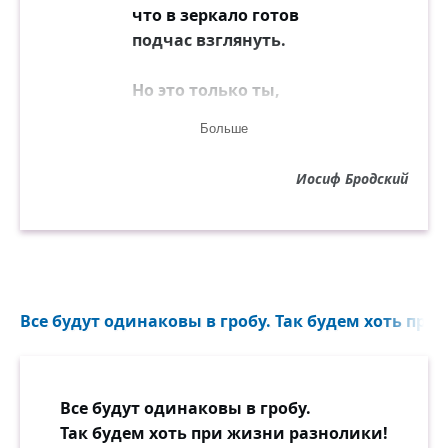
что в зеркало готов
подчас взглянуть.
Но это только ты,
и жизнь твоя
Больше
уложена в черты
лица, края
Иосиф Бродский
которого тверды
в беде, в труде
и, видимо, чужды
любой среде.
Но это только ты.
Все будут одинаковы в гробу. Так будем хоть при
Твоё лицо
для спорящей четы
само кольцо.
Все будут одинаковы в гробу.
Не зеркала вина,
Так будем хоть при жизни разнолики!
что скривлён рот: