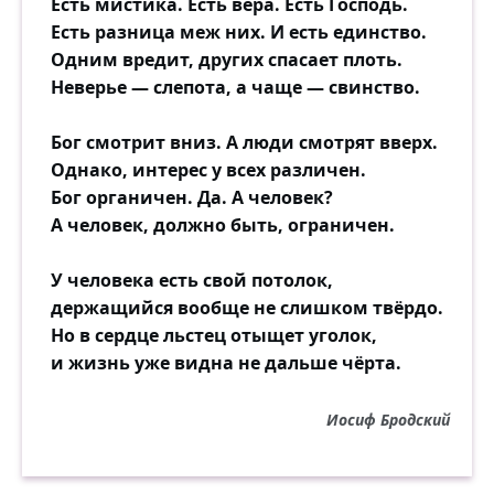
Есть мистика. Есть вера. Есть Господь.
сколько дам на стакан лимонада.
Есть разница меж них. И есть единство.
Сколько раз я вернусь —
Одним вредит, других спасает плоть.
но уже не вернусь — словно дом запираю,
Неверье — слепота, а чаще — свинство.
сколько дам я за грусть от кирпичной
трубы и собачьего лая.
Бог смотрит вниз. А люди смотрят вверх.
Однако, интерес у всех различен.
Бог органичен. Да. А человек?
А человек, должно быть, ограничен.
У человека есть свой потолок,
держащийся вообще не слишком твёрдо.
Но в сердце льстец отыщет уголок,
и жизнь уже видна не дальше чёрта.
Иосиф Бродский