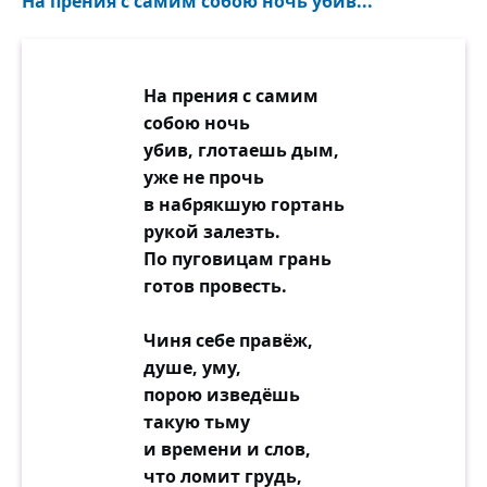
На прения с самим собою ночь убив...
На прения с самим
собою ночь
убив, глотаешь дым,
уже не прочь
в набрякшую гортань
рукой залезть.
По пуговицам грань
готов провесть.
Чиня себе правёж,
душе, уму,
порою изведёшь
такую тьму
и времени и слов,
что ломит грудь,