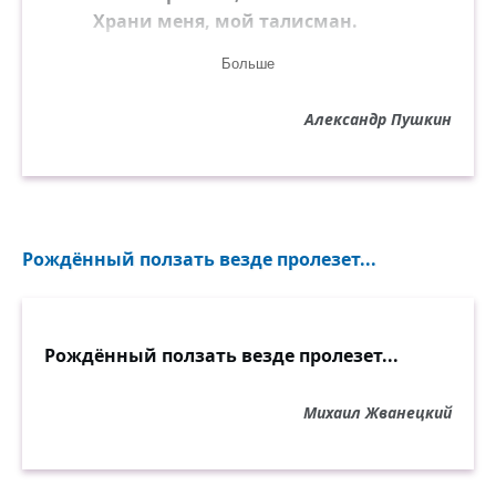
Храни меня, мой талисман.
Больше
Пускай же ввек сердечных ран
Не растравит воспоминанье.
Александр Пушкин
Прощай, надежда; спи, желанье;
Храни меня, мой талисман.
Рождённый ползать везде пролезет...
Рождённый ползать везде пролезет...
Михаил Жванецкий