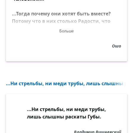
...Тогда почему они хотят быть вместе?
Потому что в них столько Радости, что
они хотят излить её! Они рады делиться!
Больше
Это уже не потребность...
Ошо
...Ни стрельбы, ни меди трубы, лишь слышны рас
...Ни стрельбы, ни меди трубы,
лишь слышны раскаты Губы.
Владимир Вишневский