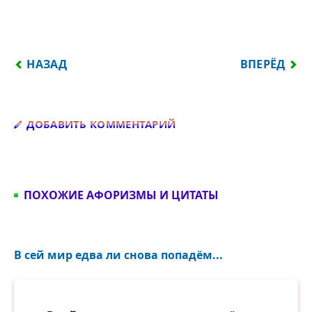
ПРЕДЫДУЩИЙ: НЕ ЗАВИДУЙ ТОМУ, КТО СИЛЁН И Б
СЛЕДУЮЩИЙ:
НАЗАД
ВПЕРЁД
Добавить комментарий
ДОБАВИТЬ КОММЕНТАРИЙ
ПОХОЖИЕ АФОРИЗМЫ И ЦИТАТЫ
В сей мир едва ли снова попадём...