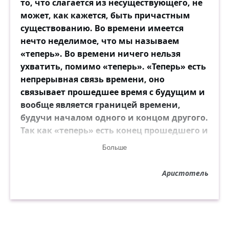
то, что слагается из несуществующего, не
может, как кажется, быть причастным
существованию. Во времени имеется
нечто неделимое, что мы называем
«теперь». Во времени ничего нельзя
ухватить, помимо «теперь». «Теперь» есть
непрерывная связь времени, оно
связывает прошедшее время с будущим и
вообще является границей времени,
будучи началом одного и концом другого.
Так как «теперь» есть конец прошедшего и
начало будущего, то время всегда
Больше
начинается и кончается. И оно никогда не
прекратится, потому что всегда
Аристотель
начинается.