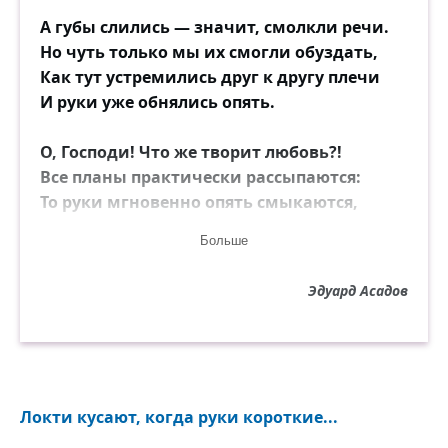
А губы слились — значит, смолкли речи.
Но чуть только мы их смогли обуздать,
Как тут устремились друг к другу плечи
И руки уже обнялись опять.
О, Господи! Что же творит любовь?!
Все планы практически рассыпаются:
То руки мгновенно опять смыкаются,
То губы встречаются вновь и вновь...
Больше
А чуть распрощаемся до конца,
Эдуард Асадов
Как всё будто снова летит по кругу:
То ноги несут нас опять друг к другу,
То тянутся руки, то вновь сердца.
О, люди! Запомните мой совет:
Локти кусают, когда руки короткие...
Коль вдруг вот такое у вас случится,