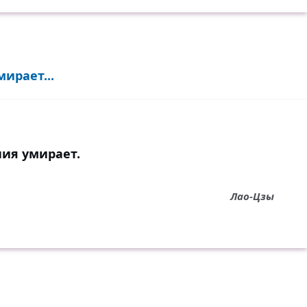
ирает...
ния умирает.
Лао-Цзы