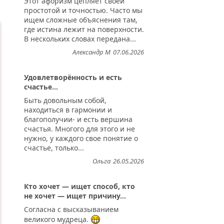
Этот афоризм цепляет своей
простотой и точностью. Часто мы
ищем сложные объяснения там,
где истина лежит на поверхности.
В нескольких словах передана...
Александр М
07.06.2026
Удовлетворённость и есть
счастье...
Быть довольным собой,
находиться в гармонии и
благополучии- и есть вершина
счастья. Многого для этого и не
нужно, у каждого свое понятие о
счастье, только...
Ольга
26.05.2026
Кто хочет — ищет способ, кто
не хочет — ищет причину...
Согласна с высказыванием
великого мудреца.