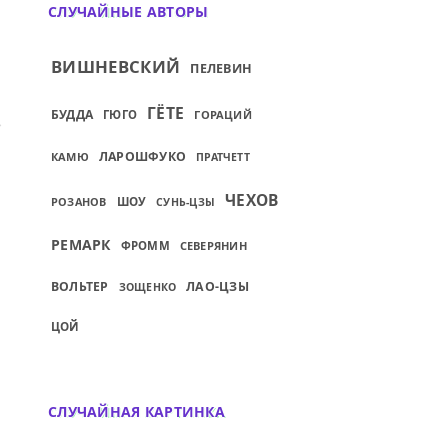
СЛУЧАЙНЫЕ АВТОРЫ
ВИШНЕВСКИЙ
ПЕЛЕВИН
ГЁТЕ
БУДДА
ГЮГО
ГОРАЦИЙ
ИЙ: ДЛЯ ТОГО, ЧТОБЫ ЖИТЬ ДОБРОЙ ЖИ
ЛАРОШФУКО
КАМЮ
ПРАТЧЕТТ
ЧЕХОВ
РОЗАНОВ
ШОУ
СУНЬ-ЦЗЫ
РЕМАРК
ФРОММ
СЕВЕРЯНИН
ВОЛЬТЕР
ЛАО-ЦЗЫ
ЗОЩЕНКО
ЦОЙ
СЛУЧАЙНАЯ КАРТИНКА