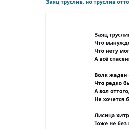
Заяц труслив, но труслив отто
Заяц труслив
Что вынужде
Что нету мог
А всё спасен
Волк жаден 
Что редко б
А зол оттого
Не хочется 
Лисица хитр
Тоже не без