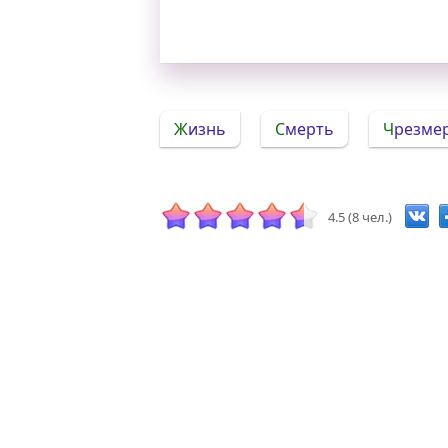
Жизнь
Смерть
Чрезме
4.5 (8 чел.)