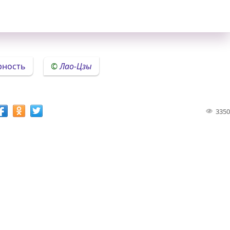
рность
Лао-Цзы
3350