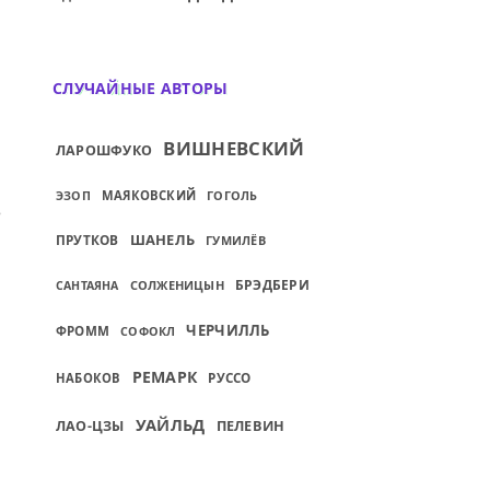
СЛУЧАЙНЫЕ АВТОРЫ
ВИШНЕВСКИЙ
ЛАРОШФУКО
МАЯКОВСКИЙ
ГОГОЛЬ
ЭЗОП
.
ИЙ: «Я ПОБЫВАЛ НА САМОМ ДНЕ ГЛУБИН.
ШАНЕЛЬ
ПРУТКОВ
ГУМИЛЁВ
БРЭДБЕРИ
СОЛЖЕНИЦЫН
САНТАЯНА
ЧЕРЧИЛЛЬ
ФРОММ
СОФОКЛ
РЕМАРК
НАБОКОВ
РУССО
УАЙЛЬД
ПЕЛЕВИН
ЛАО-ЦЗЫ