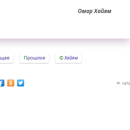
Омар Хайям
ящее
Прошлое
Хайям
1472