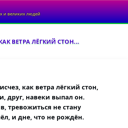
х и великих людей
КАК ВЕТРА ЛЁГКИЙ СТОН...
исчез, как ветра лёгкий стон,
, друг, навеки выпал он.
ив, тревожиться не стану
ёл, и дне, что не рождён.