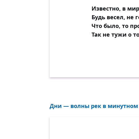
Известно, в мир
Будь весел, не г
Что было, то пр
Так не тужи о т
Дни — волны рек в минутном с