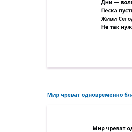
Дни — вол
Песка пус
Живи Сегод
Не так ну
Мир чреват одновременно бла
Мир чреват о