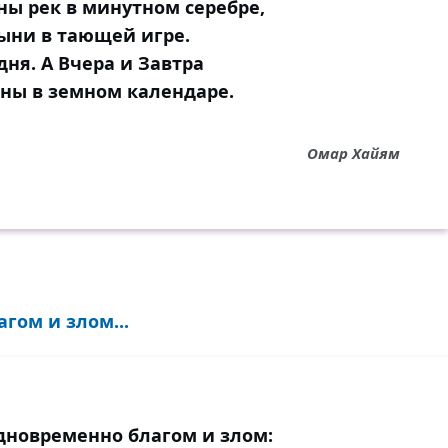
ны рек в минутном серебре,
тыни в тающей игре.
ня. А Вчера и Завтра
жны в земном календаре.
Омар Хайям
гом и злом...
дновременно благом и злом: