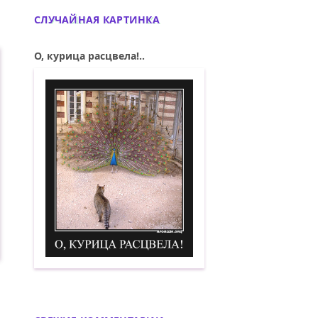
СЛУЧАЙНАЯ КАРТИНКА
О, курица расцвела!..
О, курица расцвела! Демотиватор