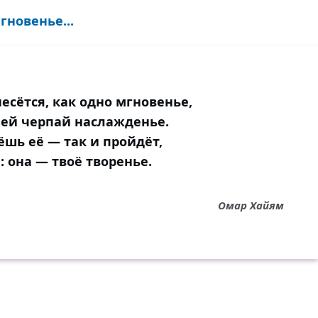
гновенье...
есётся, как одно мгновенье,
 ней черпай наслажденье.
ёшь её — так и пройдёт,
: она — твоё творенье.
Омар Хайям