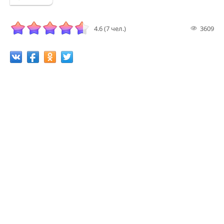
4.6 (7 чел.)
3609