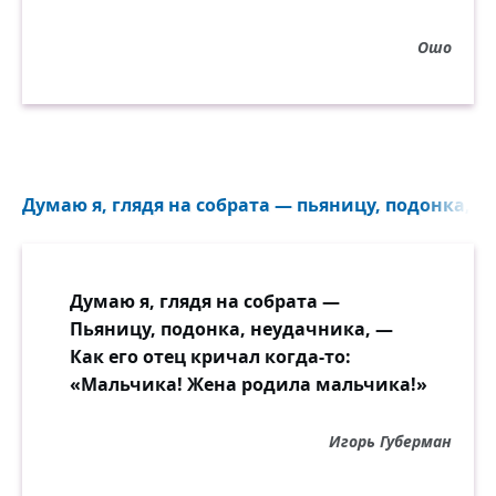
Самолюбивым суетам...
Ошо
Но верить собственной работе
Неловко — невозможно нам.
Как ни бунтуйте против Рока —
Его закон ненарушим...
Не изменит народ Востока
Шатрам кочующим своим.
Думаю я, глядя на собрата — пьяницу, подонка, н
Думаю я, глядя на собрата —
Пьяницу, подонка, неудачника, —
Как его отец кричал когда-то:
«Мальчика! Жена родила мальчика!»
Игорь Губерман