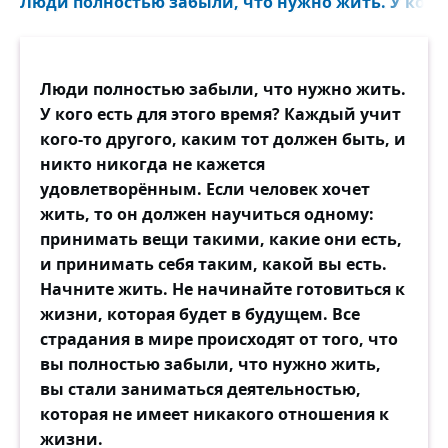
Люди полностью забыли, что нужно жить. У кого е
И что ж? какой-нибудь чудак
Затеет дело — глядь! без нужды
Уж проболтался, как дурак.
Люди полностью забыли, что нужно жить.
Проговорил красноречиво
У кого есть для этого время? Каждый учит
Все тайны сердца своего...
кого-то другого, каким тот должен быть, и
И отдыхает горделиво,
никто никогда не кажется
Не сделав ровно ничего.
удовлетворённым. Если человек хочет
жить, то он должен научиться одному:
Мы не довольны нашей долей —
принимать вещи такими, какие они есть,
Но покоряемся... Судьба!!
и принимать себя таким, какой вы есть.
И над разгульной, гордой волей
Начните жить. Не начинайте готовиться к
Хохочем хохотом раба.
жизни, которая будет в будущем. Все
Но и себя браним охотно —
страдания в мире происходят от того, что
Так!! не жалеем укоризн!!
вы полностью забыли, что нужно жить,
И проживаем беззаботно
вы стали заниматься деятельностью,
Всю незаслуженную жизнь.
которая не имеет никакого отношения к
жизни.
Мы предались пустой заботе,