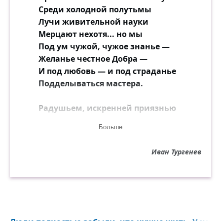
Среди холодной полутьмы
Лучи живительной науки
Мерцают нехотя... но мы
Под ум чужой, чужое знанье —
Желанье честное Добра —
И под любовь — и под страданье
Подделываться мастера.
Радушьем, искренней приязнью
Мы так исполнены — бог мой!
Больше
Но с недоверчивой боязнью
Оглядывает нас чужой...
Иван Тургенев
Он не пленится нашим жаром —
Его не тронет наша грусть...
То, что ему досталось даром,
Твердим мы бойко наизусть.
Как звери, мы друг другу чужды...