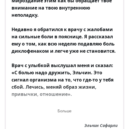
Мироздание этим как бы обращает твоё
внимание на твою внутреннюю
неполадку.
Недавно я обратился к врачу с жалобами
на сильные боли в пояснице. Я рассказал
ему о том, как всю неделю подавляю боль
диклофенаком и легче уже не становится.
Врач с улыбкой выслушал меня и сказал:
«С болью надо дружить, Эльчин. Это
сигнал организма на то, что где-то у тебя
сбой. Лечись, меняй образ жизни,
привычки, отношение».
Каждый человек — учитель для нас. И не
Больше
важно, мудрец он, дебошир или
проститутка. Случайностей не существует
Эльчин Сафарли