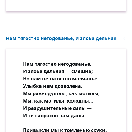
— всё идёт по плану. И хорошие, и не
очень хорошие люди чему-то учат и надо
быть благодарным за это, а не
уничтожать себя со словами «да будет
проклят тот день, когда я встретила этого
козла!».
Нам тягостно негодованье, и злоба дельная — сме
В моей жизни были люди, доставившие
мне боль. Но эта боль в итоге вывела меня
Нам тягостно негодованье,
на новый уровень — я стал крепче,
И злоба дельная — смешна;
сильнее, научился ценить жизнь, людей и
Но нам не тягостно молчанье:
спокойно принимать их пороки.
Улыбка нам дозволена.
Мы равнодушны, как могилы;
Мы, как могилы, холодны...
И разрушительные силы —
И те напрасно нам даны.
Привыкли мы к томленью скуки.