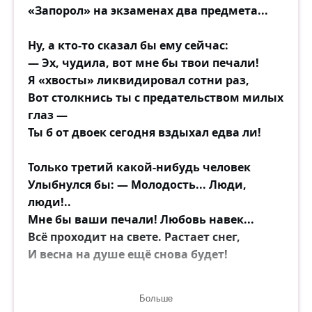
«Запорол» на экзаменах два предмета...
Ну, а кто-то сказал бы ему сейчас:
— Эх, чудила, вот мне бы твои печали!
Я «хвосты» ликвидировал сотни раз,
Вот столкнись ты с предательством милых
глаз —
Ты б от двоек сегодня вздыхал едва ли!
Только третий какой-нибудь человек
Улыбнулся бы: — Молодость... Люди,
люди!..
Мне бы ваши печали! Любовь навек...
Всё проходит на свете. Растает снег,
И весна на душе ещё снова будет!
Ну, а если все радости за спиной,
Больше
Если возраст подует тоскливой стужей