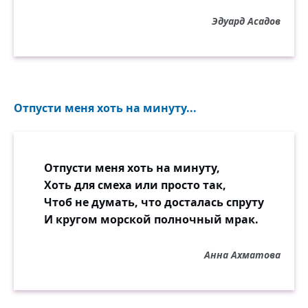
И сидишь ты беспомощный и седой —
Эдуард Асадов
Ничего-то уже не бывает хуже!
А в палате больной, посмотрев вокруг,
Усмехнулся бы горестно: — Ну, сказали!
Возраст, возраст... Простите, мой милый
Отпусти меня хоть на минуту...
друг,
Мне бы все ваши тяготы и печали!
Вот стоять, опираясь на костыли,
Отпусти меня хоть на минуту,
Иль валяться годами (уж вы поверьте),
Хоть для смеха или просто так,
От веселья и радостей всех вдали, —
Чтоб не думать, что досталась спруту
Это хуже, наверное, даже смерти!
И кругом морской полночный мрак.
Только те, кого в мире уж больше нет,
Анна Ахматова
Если б дали им слово сейчас, сказали:
— От каких вы там стонете ваших бед?
Вы же дышите, видите белый свет,