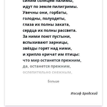
синим солнцем палимы,
идут по земле пилигримы.
Увечны они, горбаты,
голодны, полуодеты,
глаза их полны заката,
сердца их полны рассвета.
За ними поют пустыни,
вспыхивают зарницы,
звёзды горят над ними,
и хрипло кричат им птицы:
что мир останется прежним,
да, останется прежним,
ослепительно снежным,
и сомнительно нежным,
Больше
мир останется лживым,
мир останется вечным,
Иосиф Бродский
может быть, постижимым,
но всё-таки бесконечным.