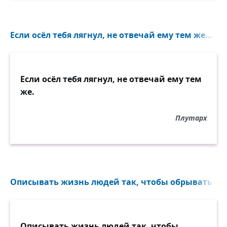
И, значит, не будет толка
от веры в себя да в Бога.
...И, значит, остались только
Если осёл тебя лягнул, не отвечай ему тем же...
иллюзия и дорога.
И быть над землёй закатам,
и быть над землёй рассветам.
Удобрить её солдатам.
Если осёл тебя лягнул, не отвечай ему тем
Одобрить её поэтам.
же.
Плутарх
Описывать жизнь людей так, чтобы обрывать опи
Описывать жизнь людей так, чтобы