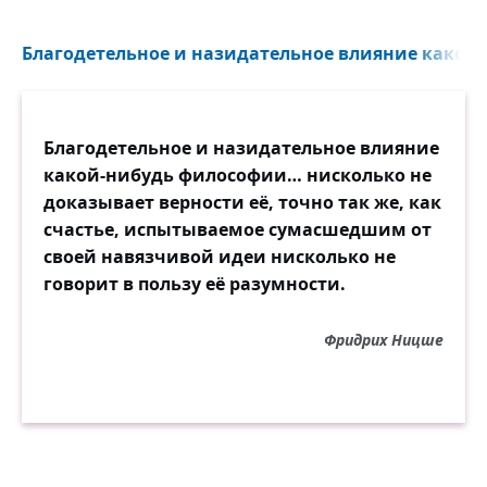
Нам бы все ваши горести и печали!
Благодетельное и назидательное влияние како
Есть один только вечный пустой предел...
Вы ж привыкли и попросту позабыли,
Что, какой ни достался бы вам удел,
Благодетельное и назидательное влияние
Если каждый ценил бы всё то, что имел,
какой-нибудь философии… нисколько не
Как бы вы превосходно на свете жили!
доказывает верности её, точно так же, как
счастье, испытываемое сумасшедшим от
своей навязчивой идеи нисколько не
говорит в пользу её разумности.
Фридрих Ницше