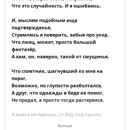
Что это случайность. И я ошибаюсь.
И, мыслям подобным ища
подтвержденья,
Стремлюсь я поверить, забыв про укор,
Что лжец, может, просто большой
фантазёр,
А хам, он, наверно, такой от смущенья.
Что сплетник, шагнувший ко мне на
порог,
Возможно, по глупости разболтался,
А друг, что однажды в беде не помог,
Не предал, а просто тогда растерялся.
Я вовсе не прячусь от бед под крыло,
Иными тут мерками следует мерить.
Больше
Ужасно не хочется верить во зло,