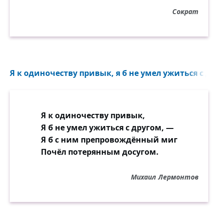
Сократ
Я к одиночеству привык, я б не умел ужиться с дру
Я к одиночеству привык,
Я б не умел ужиться с другом, —
Я б с ним препровождённый миг
Почёл потерянным досугом.
Михаил Лермонтов