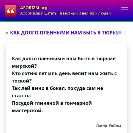
AFORIZM.org
Афоризмы и цитаты известных и великих людей
КАК ДОЛГО ПЛЕННЫМИ НАМ БЫТЬ В ТЮРЬМЕ МИР
Как долго пленными нам быть в тюрьме
мирской?
Кто сотню лет иль день велит нам жить с
тоской?
Так лей вино в бокал, покуда сам не
стал ты
Посудой глиняной в гончарной
мастерской.
Омар Хайям