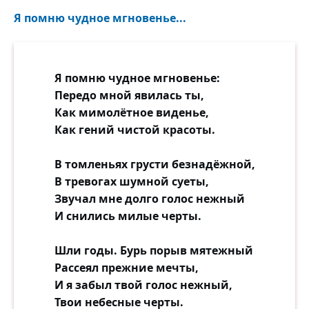
карантины тут, меньшее зло будет
предпочтено большему и народ будет
Я помню чудное мгновенье...
более беспокоиться о своём
продовольствии, о угрожающей нищете и
голоде, нежели о болезни неведомой и
Я помню чудное мгновенье:
коей признаки так близки к отраве.
Передо мной явилась ты,
Как мимолётное виденье,
Как гений чистой красоты.
В томленьях грусти безнадёжной,
В тревогах шумной суеты,
Звучал мне долго голос нежный
И снились милые черты.
Шли годы. Бурь порыв мятежный
Рассеял прежние мечты,
И я забыл твой голос нежный,
Твои небесные черты.