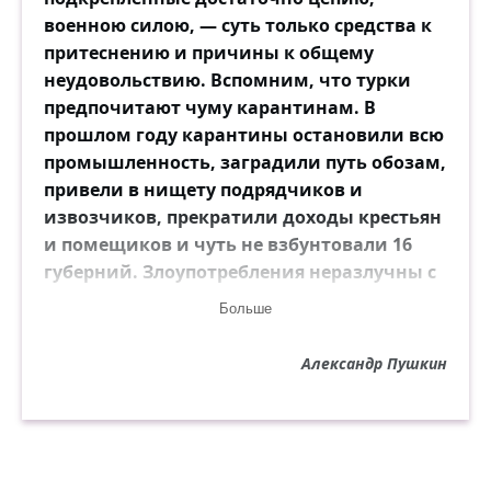
военною силою, — суть только средства к
притеснению и причины к общему
неудовольствию. Вспомним, что турки
предпочитают чуму карантинам. В
прошлом году карантины остановили всю
промышленность, заградили путь обозам,
привели в нищету подрядчиков и
извозчиков, прекратили доходы крестьян
и помещиков и чуть не взбунтовали 16
губерний. Злоупотребления неразлучны с
карантинными постановлениями,
Больше
которых не понимают ни употребляемые
на то люди, ни народ. Уничтожьте
Александр Пушкин
карантины, народ не будет отрицать
существования заразы, станет принимать
предохранительные меры и прибегнет к
лекарям и правительству; но покамест