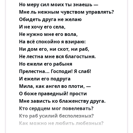
Но меру сил моих ты знаешь —
Мне ль нежным чувством управлять?
Обидеть друга не желаю
И не хочу его села,
Не нужно мне его вола,
На всё спокойно я взираю:
Ни дом его, ни скот, ни раб,
Не лестна мне вся благостыня.
Но ежели его рабыня
Прелестна... Господи! Я слаб!
И ежели его подруга
Мила, как ангел во плоти, —
О боже праведный! прости
Мне зависть ко блаженству друга.
Кто сердцем мог повелевать?
Кто раб усилий бесполезных?
Как можно не любить любезных?
Как райских благ не пожелать?