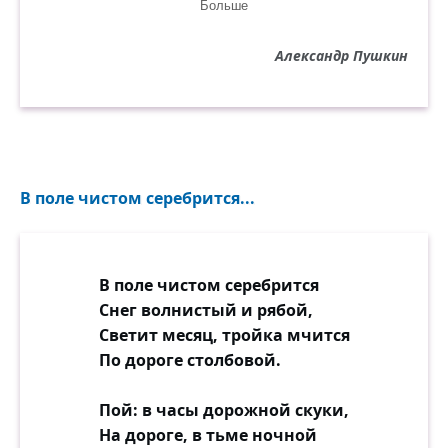
Больше
Смотрю, томлюся и вздыхаю,
Но строгий долг умею чтить,
Александр Пушкин
Страшусь желаньям сердца льстить,
Молчу... и втайне я страдаю.
В поле чистом серебрится...
В поле чистом серебрится
Снег волнистый и рябой,
Светит месяц, тройка мчится
По дороге столбовой.
Пой: в часы дорожной скуки,
На дороге, в тьме ночной