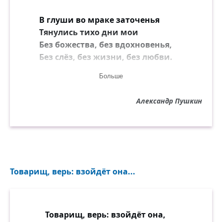
В глуши во мраке заточенья
Тянулись тихо дни мои
Без божества, без вдохновенья,
Без слёз, без жизни, без любви.
Больше
Душе настало пробужденье:
И вот опять явилась ты.
Александр Пушкин
Как мимолётное виденье,
Как гений чистой красоты.
И сердце бьётся в упоенье,
И для него воскресли вновь
И божество, и вдохновенье,
Товарищ, верь: взойдёт она...
И жизнь, и слёзы, и любовь.
Товарищ, верь: взойдёт она,