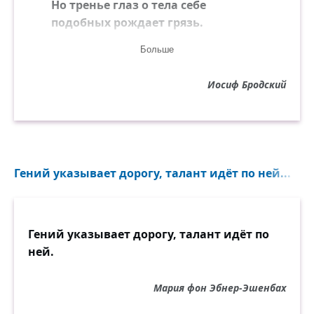
Но тренье глаз о тела себе
подобных рождает грязь.
Больше
И вот пошла там гулять в пальто
без рукавов чума.
Иосиф Бродский
Последними те умирали, кто
сразу сошёл с ума.
Так украшает бутылку блик,
вмятина портит щит,
Гений указывает дорогу, талант идёт по ней...
На тонкой ножке стоит кулик
и, глядя вперёд, молчит.
Гений указывает дорогу, талант идёт по
ней.
Мария фон Эбнер-Эшенбах