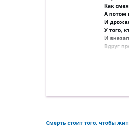
Как смея
А потом 
И дрожа
У того, к
И внезап
Вдруг пр
И горел
Погребал
И волка
Звёзды и
Как раск
Лежали 
И как сп
Живые, н
Смерть стоит того, чтобы жить