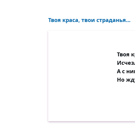
Твоя краса, твои страданья...
Твоя к
Исчез
А с ни
Но жду