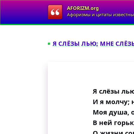
AFORIZM.org
Афоризмы и цитаты известны
Я СЛЁЗЫ ЛЬЮ; МНЕ СЛЁЗЫ
Я слёзы ль
И я молчу;
Моя душа, 
В ней горь
О жизни сон