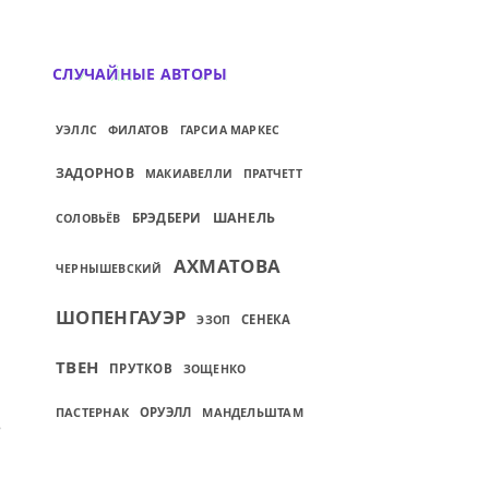
СЛУЧАЙНЫЕ АВТОРЫ
ФИЛАТОВ
УЭЛЛС
ГАРСИА МАРКЕС
ЗАДОРНОВ
МАКИАВЕЛЛИ
ПРАТЧЕТТ
ШАНЕЛЬ
БРЭДБЕРИ
СОЛОВЬЁВ
АХМАТОВА
ЧЕРНЫШЕВСКИЙ
ШОПЕНГАУЭР
СЕНЕКА
ЭЗОП
ТВЕН
ПРУТКОВ
ЗОЩЕНКО
ПАСТЕРНАК
ОРУЭЛЛ
МАНДЕЛЬШТАМ
АКАЖИ...
ИЙ: В ДВЕРЯХ ЭДЕМА АНГЕЛ НЕЖНЫЙ...