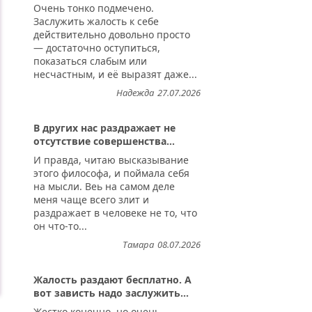
Очень тонко подмечено.
Заслужить жалость к себе
действительно довольно просто
— достаточно оступиться,
показаться слабым или
несчастным, и её выразят даже...
Надежда
27.07.2026
В других нас раздражает не
отсутствие совершенства...
И правда, читаю высказывание
этого философа, и поймала себя
на мысли. Веь на самом деле
меня чаще всего злит и
раздражает в человеке не то, что
он что-то...
Тамара
08.07.2026
Жалость раздают бесплатно. А
вот зависть надо заслужить...
Жестко конечно, но очень