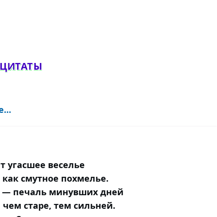
обавить комментарий
 ЦИТАТЫ
...
т угасшее веселье
 как смутное похмелье.
о — печаль минувших дней
 чем старе, тем сильней.