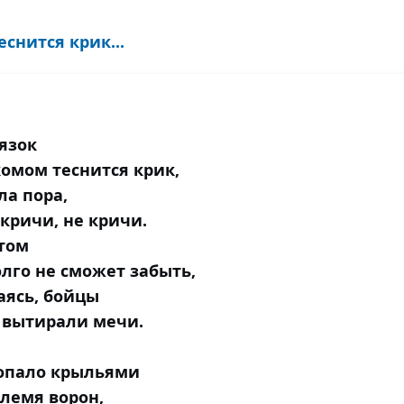
снится крик...
язок
комом теснится крик,
ла пора,
 кричи, не кричи.
том
олго не сможет забыть,
аясь, бойцы
 вытирали мечи.
лопало крыльями
лемя ворон,