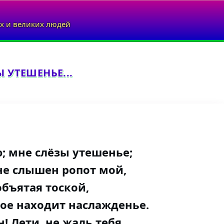
х и великих людей
 УТЕШЕНЬЕ...
ю; мне слёзы утешенье;
 не слышен ропот мой,
объятая тоской,
кое находит наслажденье.
! Лети, не жаль тебя,