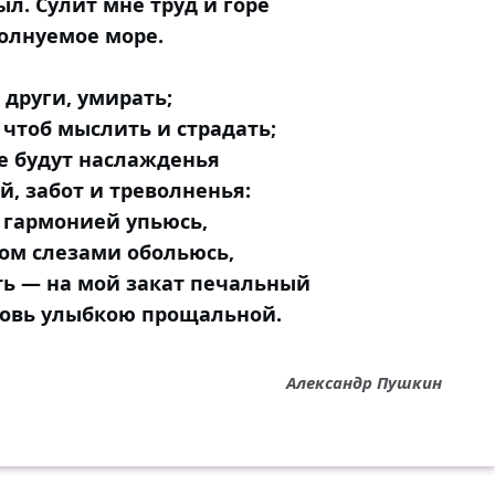
ыл. Сулит мне труд и горе
олнуемое море.
о други, умирать;
 чтоб мыслить и страдать;
е будут наслажденья
й, забот и треволненья:
 гармонией упьюсь,
ом слезами обольюсь,
ь — на мой закат печальный
бовь улыбкою прощальной.
Александр Пушкин