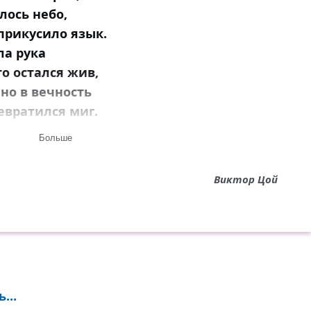
лось небо,
прикусило язык.
ла рука
то остался жив,
но в вечность
евратился миг.
Больше
ьным костром закат,
Виктор Цой
ми смотрели
з облаков.
инув руки,
ушедшие в ночь,
али вповалку
е видя снов...
...