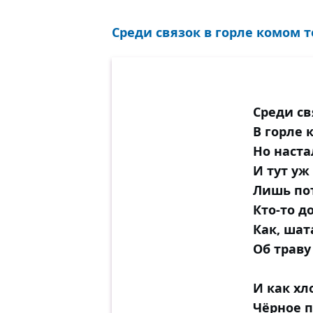
Среди связок в горле комом те
Среди св
В горле 
Но наста
И тут уж
Лишь по
Кто-то д
Как, шат
Об траву
И как х
Чёрное п