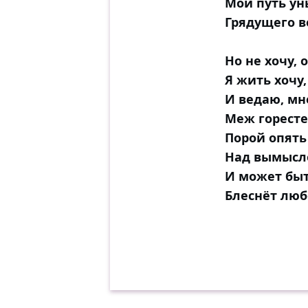
Мой путь ун
Грядущего в
Но не хочу, 
Я жить хочу,
И ведаю, мн
Меж горесте
Порой опять
Над вымысл
И может быт
Блеснёт лю