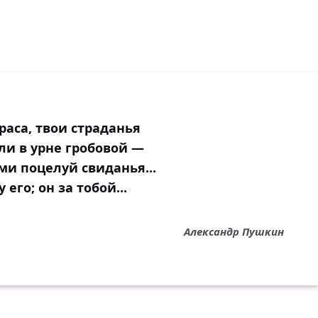
раса, твои страданья
ли в урне гробовой —
ми поцелуй свиданья...
 его; он за тобой...
Александр Пушкин