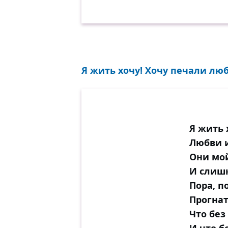
Над рифмой, на
Стих вяло тяне
Усталый, с лир
Иду в гостиную;
О близких выбор
Я жить хочу! Хочу печали люб
Хозяйка хмуритс
Стальными спи
Иль про червонн
Тоска! Так день
Я жить 
Но если под веч
Любви и
Когда за шашкам
Они мо
Приедет издали
И слишк
Нежданная семь
Пора, п
(Две белокурые,
Прогнат
Как оживляется 
Что без
Как жизнь, о бо