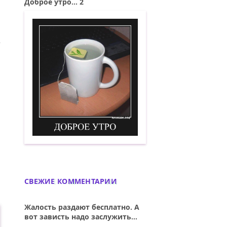
Доброе утро... 2
Й: КТО СЧАСТЬЕ ЗНАЛ, УЖ НЕ УЗНАЕТ СЧ
Доброе утро. 2. Демотиватор
СВЕЖИЕ КОММЕНТАРИИ
Жалость раздают бесплатно. А
вот зависть надо заслужить...