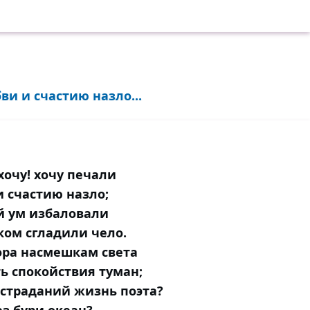
д моей прислужницею странной:
тся, холодный и туманный.
ою я прекращаю спор,
 там слышу разговор
ах, о сахарном заводе;
ви и счастию назло...
я в подобие погоде,
цами проворно шевеля,
ого гадает короля.
 за днём идёт в уединенье!
хочу! хочу печали
ер в печальное селенье,
 счастию назло;
и сижу я в уголке,
й ум избаловали
 в кибитке иль возке
ом сгладили чело.
я: старушка, две девицы
ора насмешкам света
 две стройные сестрицы), —
ь спокойствия туман;
глухая сторона!
 страданий жизнь поэта?
же мой, становится полна!