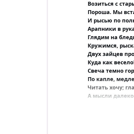
Возиться с ста
Пороша. Мы вста
И рысью по пол
Арапники в рука
Глядим на блед
Кружимся, рыск
Двух зайцев пр
Куда как весело!
Свеча темно гор
По капле, медле
Читать хочу; гл
А мысли далеко
Беру перо, сиж
У музы дремлющ
Ко звуку звук н