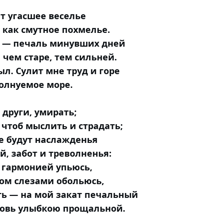
т угасшее веселье
 как смутное похмелье.
о — печаль минувших дней
 чем старе, тем сильней.
ыл. Сулит мне труд и горе
олнуемое море.
о други, умирать;
 чтоб мыслить и страдать;
е будут наслажденья
й, забот и треволненья:
 гармонией упьюсь,
ом слезами обольюсь,
ь — на мой закат печальный
бовь улыбкою прощальной.