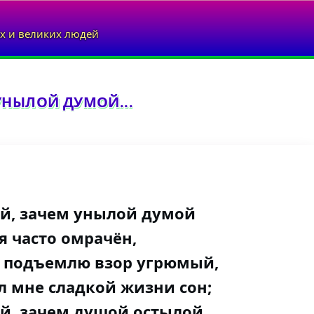
х и великих людей
УНЫЛОЙ ДУМОЙ...
й, зачем унылой думой
я часто омрачён,
ё подъемлю взор угрюмый,
л мне сладкой жизни сон;
й, зачем душой остылой