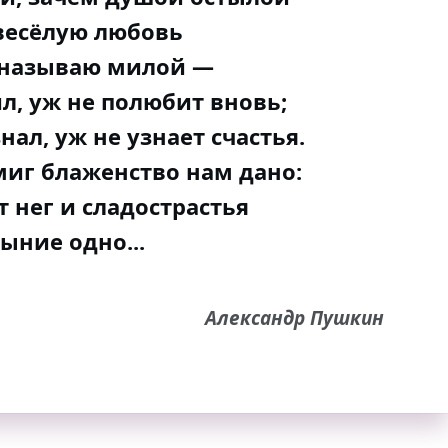
весёлую любовь
 называю милой —
л, уж не полюбит вновь;
знал, уж не узнает счастья.
миг блаженство нам дано:
т нег и сладострастья
ыние одно...
Александр Пушкин