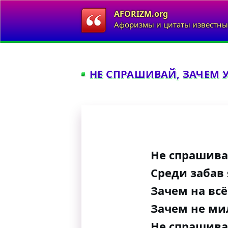
AFORIZM.org
Афоризмы и цитаты известны
НЕ СПРАШИВАЙ, ЗАЧЕМ 
Не спрашива
Среди забав 
Зачем на вс
Зачем не ми
Не спрашива