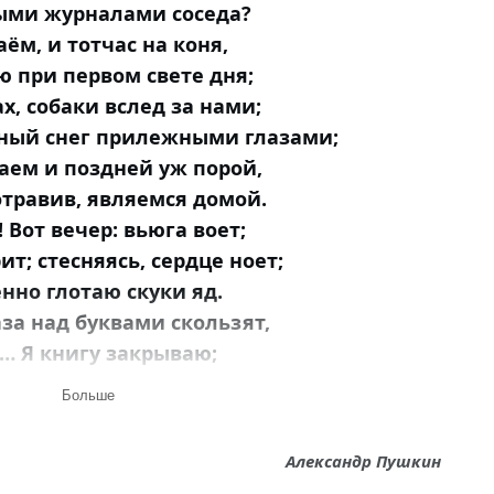
рыми журналами соседа?
ём, и тотчас на коня,
ю при первом свете дня;
х, собаки вслед за нами;
ный снег прилежными глазами;
аем и поздней уж порой,
отравив, являемся домой.
 Вот вечер: вьюга воет;
ит; стесняясь, сердце ноет;
нно глотаю скуки яд.
аза над буквами скользят,
… Я книгу закрываю;
у; насильно вырываю
Больше
ей несвязные слова.
ейдёт… Теряю все права
Александр Пушкин