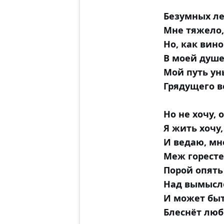
Безумных ле
Мне тяжело,
Но, как вин
В моей душе
Мой путь ун
Грядущего в
Но не хочу, 
Я жить хочу,
И ведаю, мн
Меж горесте
Порой опять
Над вымысл
И может быт
Блеснёт лю