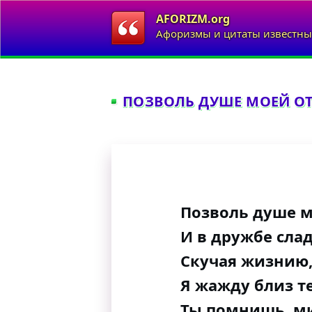
AFORIZM.org
Афоризмы и цитаты известны
ПОЗВОЛЬ ДУШЕ МОЕЙ ОТ
Позволь душе м
И в дружбе сла
Скучая жизнию,
Я жажду близ те
Ты помнишь, ми