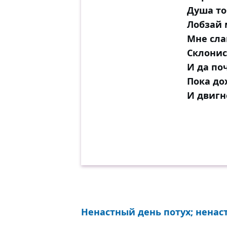
Душа то
Лобзай 
Мне сла
Склонис
И да по
Пока до
И двигн
Ненастный день потух; ненаст