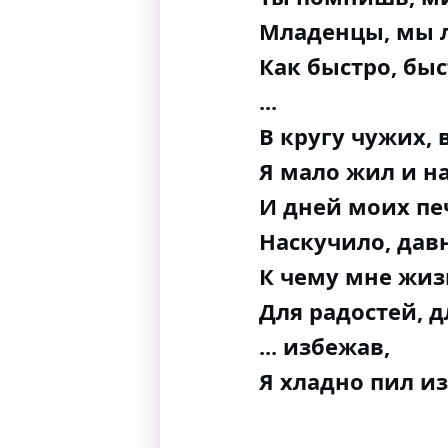
Младенцы, мы л
Как быстро, бы
...
В кругу чужих, 
Я мало жил и н
И дней моих пе
Наскучило, дав
К чему мне жизн
Для радостей, д
... избежав,
Я хладно пил из