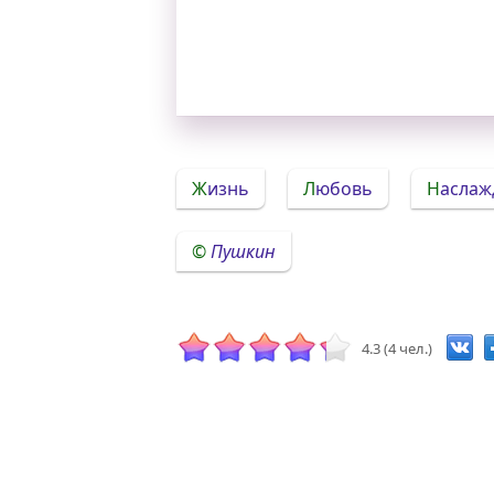
Жизнь
Любовь
Насла
Пушкин
4.3 (4 чел.)