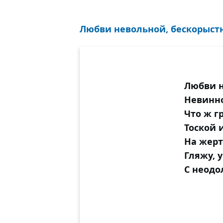
Любви невольной, бескорыстн
Любви н
Невинно
Что ж г
Тоской 
На жерт
Гляжу, 
С неод