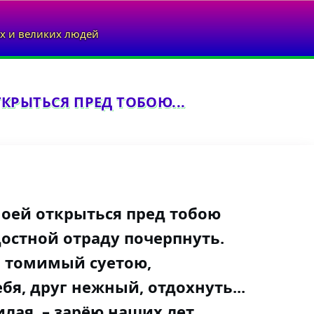
х и великих людей
КРЫТЬСЯ ПРЕД ТОБОЮ...
оей открыться пред тобою
достной отраду почерпнуть.
 томимый суетою,
бя, друг нежный, отдохнуть...
лая, – зарёю наших лет,