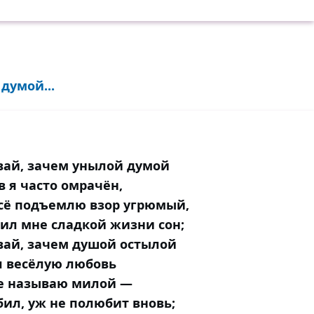
думой...
вай, зачем унылой думой
в я часто омрачён,
сё подъемлю взор угрюмый,
ил мне сладкой жизни сон;
ай, зачем душой остылой
л весёлую любовь
не называю милой —
бил, уж не полюбит вновь;