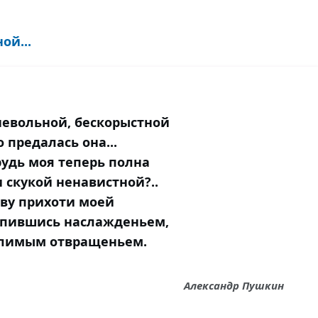
ой...
евольной, бескорыстной
 предалась она...
рудь моя теперь полна
и скукой ненавистной?..
ву прихоти моей
упившись наслажденьем,
олимым отвращеньем.
Александр Пушкин