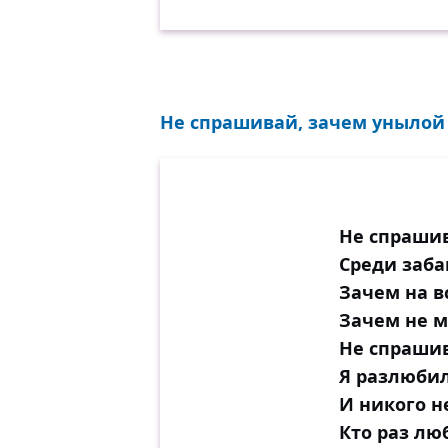
Не спрашивай, зачем унылой 
Не спраши
Среди заба
Зачем на в
Зачем не м
Не спрашив
Я разлюби
И никого 
Кто раз лю