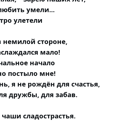
юбить умели...
стро улетели
в немилой стороне,
аслаждался мало!
чальное начало
но постыло мне!
ь, я не рождён для счастья,
ля дружбы, для забав.
 чаши сладострастья.