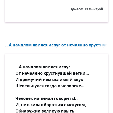
Эрнест Хемингуэй
...А началом явился испуг от нечаянно хрустнувше
…А началом явился испуг
От нечаянно хрустнувшей ветки…
И дремучий немыслимый звук
Шевельнулся тогда в человеке…
Человек начинал говорить!..
И, не в силах бороться с искусом,
Обнаружил великую прыть