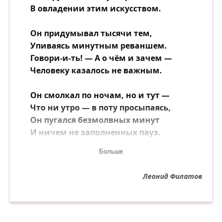
В овладении этим искусством.
Он придумывал тысячи тем,
Упиваясь минутным реваншем.
Говори-и-ть! — А о чём и зачем —
Человеку казалось не важным.
Он смолкал по ночам, но и тут —
Что ни утро — в поту просыпаясь,
Он пугался безмолвных минут
И ничем не заполненных пауз.
Больше
Но однажды случилась беда:
Он влюбился, и смолк в восхищеньи…
Леонид Филатов
И к нему снизошла немота —
И свершила обряд очищенья.
Он притих, и разгладил чело,