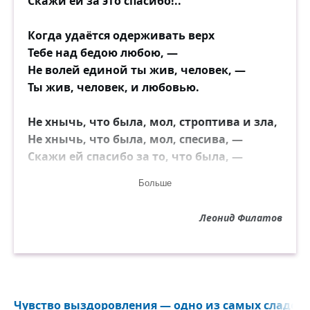
Скажи ей за это спасибо!..
Когда удаётся одерживать верх
Тебе над бедою любою, —
Не волей единой ты жив, человек, —
Ты жив, человек, и любовью.
Не хнычь, что была, мол, строптива и зла,
Не хнычь, что была, мол, спесива, —
Скажи ей спасибо за то, что была, —
Скажи ей за это спасибо!..
Больше
Леонид Филатов
Чувство выздоровления — одно из самых сладост