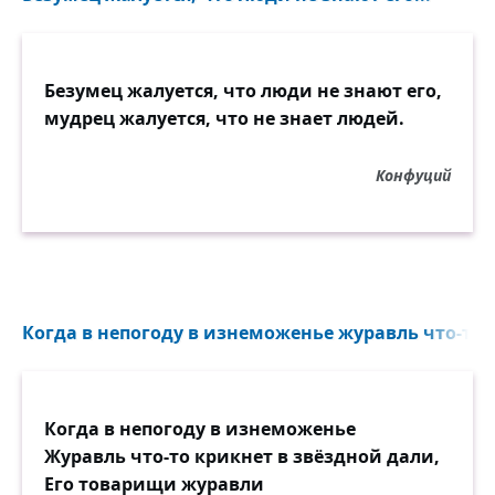
Что для нас лимон без аромата?
Витамин, не более того.
Что такое небо без заката?
Безумец жалуется, что люди не знают его,
Что без песен птица? Ничего!
мудрец жалуется, что не знает людей.
Пусть слова сверкают золотинками,
И не год, не два, а целый век!
Конфуций
Человек не может жить инстинктами,
Человек — на то и человек!
И уж коль действительно хотите,
Чтоб звенела счастьем голова,
Когда в непогоду в изнеможенье журавль что-то к
Ничего-то в сердце не таите,
Говорите, люди, говорите
Самые хорошие слова!
Когда в непогоду в изнеможенье
Журавль что-то крикнет в звёздной дали,
Его товарищи журавли