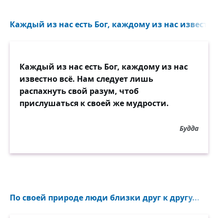
И до боли почувствовал снова
То мгновение, после чего
Каждый из нас есть Бог, каждому из нас известно 
Станет страшно за первое слово…
Каждый из нас есть Бог, каждому из нас
известно всё. Нам следует лишь
распахнуть свой разум, чтоб
прислушаться к своей же мудрости.
Будда
По своей природе люди близки друг к другу...