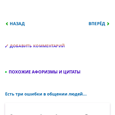
ПРЕДЫДУЩИЙ: НЕ ПЕЧАЛЬСЯ, ЧТО ЛЮДИ НЕ ЗНАЮТ
СЛЕДУЮЩИЙ:
НАЗАД
ВПЕРЁД
Добавить комментарий
ДОБАВИТЬ КОММЕНТАРИЙ
ПОХОЖИЕ АФОРИЗМЫ И ЦИТАТЫ
Есть три ошибки в общении людей...