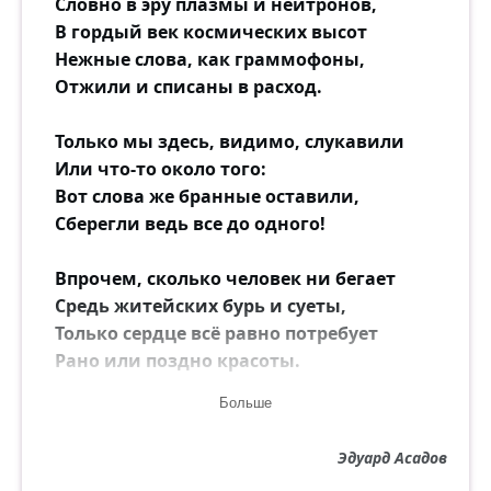
Словно в эру плазмы и нейтронов,
В гордый век космических высот
Нежные слова, как граммофоны,
Отжили и списаны в расход.
Только мы здесь, видимо, слукавили
Или что-то около того:
Вот слова же бранные оставили,
Сберегли ведь все до одного!
Впрочем, сколько человек ни бегает
Средь житейских бурь и суеты,
Только сердце всё равно потребует
Рано или поздно красоты.
Больше
Не зазря ж оно ему даётся!
Как ты ни толкай его во мглу,
Эдуард Асадов
А оно возьмёт и повернётся