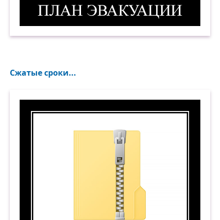
План эвакуации. (А-а-а-а-а!!!) Демотиватор
Сжатые сроки...