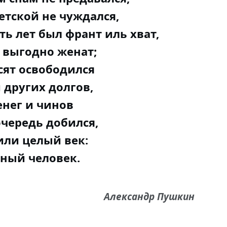
етской не чуждался,
ть лет был франт иль хват,
 выгодно женат;
сят освободился
 других долгов,
енег и чинов
очередь добился,
или целый век:
сный человек.
Александр Пушкин