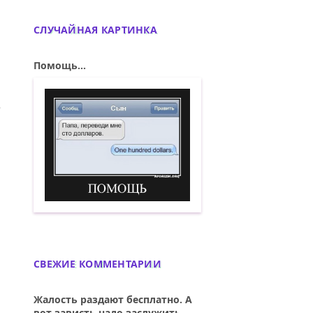
СЛУЧАЙНАЯ КАРТИНКА
Помощь...
ИЙ: В ТЕ ДНИ, КОГДА МНЕ БЫЛИ НОВЫ...
Помощь. (— Папа, переведи мне сто дол
СВЕЖИЕ КОММЕНТАРИИ
Жалость раздают бесплатно. А
ил его...
вот зависть надо заслужить...