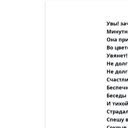
Увы! за
Минутн
Она пр
Во цвет
Увянет
Не долг
Не долг
Счастли
Беспеч
Беседы
И тихо
Страда
Спешу в
Сокрыв