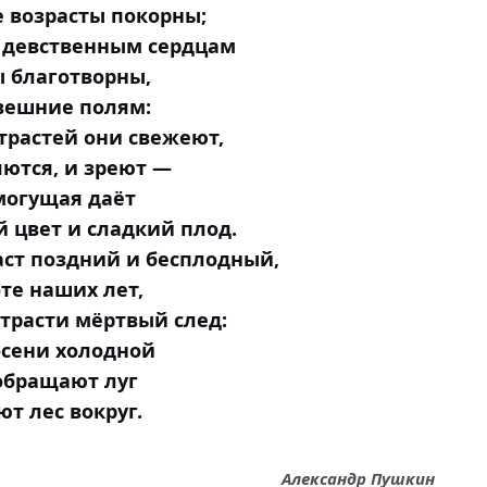
 возрасты покорны;
 девственным сердцам
 благотворны,
вешние полям:
трастей они свежеют,
ются, и зреют —
могущая даёт
 цвет и сладкий плод.
аст поздний и бесплодный,
те наших лет,
трасти мёртвый след:
осени холодной
обращают луг
т лес вокруг.
Александр Пушкин