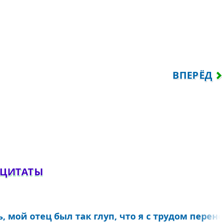
А ДИВНО БЛИЗКИ НАМ...
СЛЕДУЮЩ
ВПЕРЁД
обавить комментарий
 ЦИТАТЫ
мой отец был так глуп, что я с трудом перенос