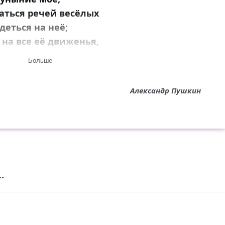
аться речей весёлых
деться на неё;
на все её движенья,
 каждый звук речей, —
Больше
единый разлученья
 для души моей.
Александр Пушкин
.