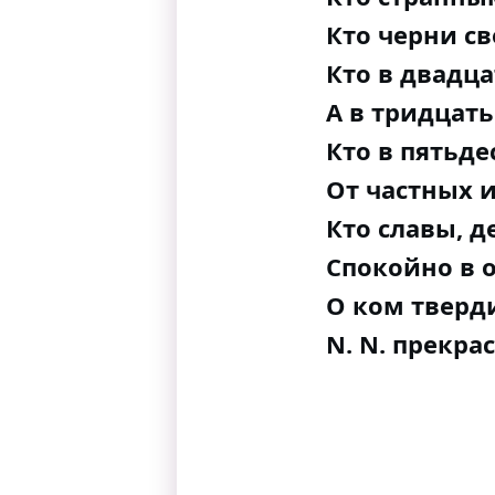
Кто черни св
Кто в двадца
А в тридцать
Кто в пятьде
От частных и
Кто славы, д
Спокойно в 
О ком тверд
N. N. прекра