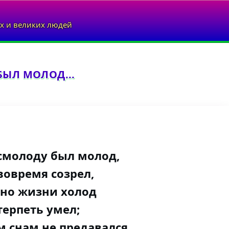
х и великих людей
БЫЛ МОЛОД...
 смолоду был молод,
вовремя созрел,
нно жизни холод
терпеть умел;
 снам не предавался,