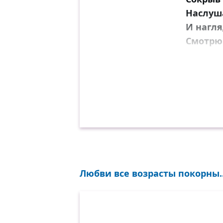
Наслуш
И нагля
Смотрю 
Внимаю
И миг 
Ужасен
Любви все возрасты покорны..