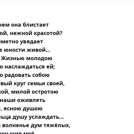
чем она блистает
ой, нежной красотой?
иметно увядает
е юности живой...
! Жизнью молодою
о наслаждаться ей;
о радовать собою
вый круг семьи своей,
ной, милой остротою
 наши оживлять
й, ясною душою
льца душу услаждать…
 волненье дум тяжёлых,
 уныние моё,