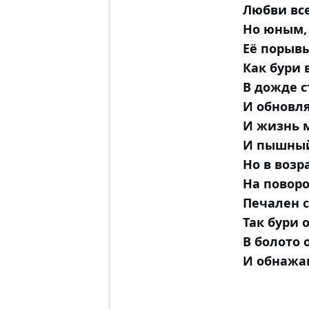
Любви все
Но юным,
Её порывы
Как бури 
В дожде с
И обновля
И жизнь 
И пышный
Но в возр
На поворо
Печален с
Так бури 
В болото 
И обнажаю