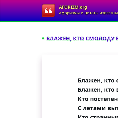
AFORIZM.org
Афоризмы и цитаты известны
БЛАЖЕН, КТО СМОЛОДУ 
Блажен, кто
Блажен, кто 
Кто постепе
С летами вы
Кто странным