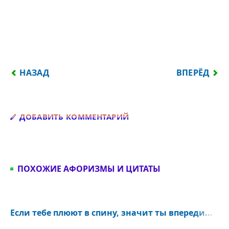
ПРЕДЫДУЩИЙ: ТОТ, КТО ЛЮБИТ, ДОЛЖЕН РАЗДЕЛЯ
СЛЕДУЮЩИЙ:
НАЗАД
ВПЕРЁД
Добавить комментарий
ДОБАВИТЬ КОММЕНТАРИЙ
ПОХОЖИЕ АФОРИЗМЫ И ЦИТАТЫ
Если тебе плюют в спину, значит ты впереди...