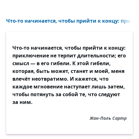
можно поверить, будто человек
существует для того, чтобы быть
счастливым. Нет, это беспрестанное
Что-то начинается, чтобы прийти к концу: приклю
очарование и разочарование, как и весь
характер жизни вообще, по-видимому,
скорее рассчитаны и предназначены
Что-то начинается, чтобы прийти к концу:
только на то, чтобы пробудить в нас
приключение не терпит длительности; его
убеждение, что нет ничего на свете
смысл — в его гибели. К этой гибели,
достойного наших стремлений, борьбы и
которая, быть может, станет и моей, меня
желаний, что все блага ничтожны, что
влечёт неотвратимо. И кажется, что
мир оказывается полным банкротом и
каждое мгновение наступает лишь затем,
жизнь — такое предприятие, которое не
чтобы потянуть за собой те, что следуют
окупает своих издержек; и это должно
за ним.
отвратить нашу волю от жизни.
Жан-Поль Сартр