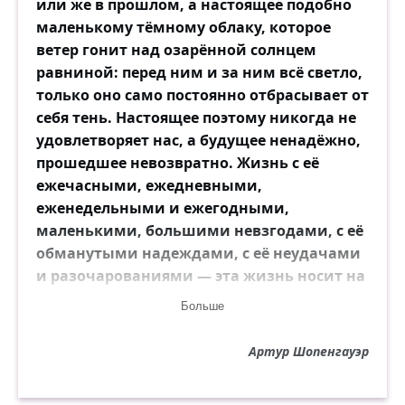
или же в прошлом, а настоящее подобно
маленькому тёмному облаку, которое
ветер гонит над озарённой солнцем
равниной: перед ним и за ним всё светло,
только оно само постоянно отбрасывает от
себя тень. Настоящее поэтому никогда не
удовлетворяет нас, а будущее ненадёжно,
прошедшее невозвратно. Жизнь с её
ежечасными, ежедневными,
еженедельными и ежегодными,
маленькими, большими невзгодами, с её
обманутыми надеждами, с её неудачами
и разочарованиями — эта жизнь носит на
себе такой явный отпечаток неминуемого
Больше
страдания, что трудно понять, как можно
этого не видеть, как можно поверить,
Артур Шопенгауэр
будто жизнь существует для того, чтобы с
благодарностью наслаждаться ею, как