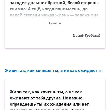
заходит дальше обратной, белой стороны
снимка. А ещё, когда понимаешь, до
какой степени чужая жизнь — заложница
твоей памяти, хочется отпрянуть от
Больше
оскаленной пасти прошедшего времени.
Иосиф Бродский
Живи так, как хочешь ты, а не как ожидают от теб
Живи так, как хочешь ты, а не как
ожидают от тебя другие. Не важно,
оправдаешь ты их ожидания или нет,