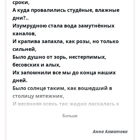
сроки,
А куда провалились студёные, влажные
дни?..
Изумрудною стала вода замутнённых
каналов,
И крапива запахла, как розы, но только
сильней,
Было душно от зорь, нестерпимых,
бесовских и алых,
Их запомнили все мы до конца наших
дней.
Было солнце таким, как вошедший в
столицу мятежник,
И весенняя осень так жадно ласкалась к
нему,
Больше
Что казалось — сейчас забелеет
прозрачный подснежник...
Анна Ахматова
Вот когда подошёл ты, спокойный, к