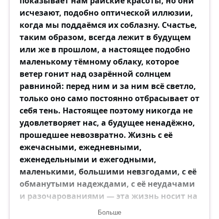
показывает нам райские красоты, но они
исчезают, подобно оптической иллюзии,
когда мы поддаёмся их соблазну. Счастье,
таким образом, всегда лежит в будущем
или же в прошлом, а настоящее подобно
маленькому тёмному облаку, которое
ветер гонит над озарённой солнцем
равниной: перед ним и за ним всё светло,
только оно само постоянно отбрасывает от
себя тень. Настоящее поэтому никогда не
удовлетворяет нас, а будущее ненадёжно,
прошедшее невозвратно. Жизнь с её
ежечасными, ежедневными,
еженедельными и ежегодными,
маленькими, большими невзгодами, с её
обманутыми надеждами, с её неудачами
и разочарованиями — эта жизнь носит на
себе такой явный отпечаток неминуемого
Больше