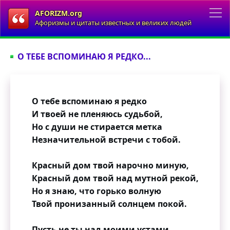
AFORIZM.org
Афоризмы и цитаты известных и великих людей
О ТЕБЕ ВСПОМИНАЮ Я РЕДКО...
О тебе вспоминаю я редко
И твоей не пленяюсь судьбой,
Но с души не стирается метка
Незначительной встречи с тобой.
Красный дом твой нарочно миную,
Красный дом твой над мутной рекой,
Но я знаю, что горько волную
Твой пронизанный солнцем покой.
Пусть не ты над моими устами