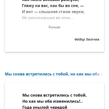
Гляжу на вас, как бы во сне, —
И вот — слышнее стали звуки,
Не умолкавшие во мне...
Больше
Тут не одно воспоминанье,
Тут жизнь заговорила вновь, —
Фёдор Тютчев
И то же в вас очарованье,
И та ж в душе моей любовь!..
Мы снова встретились с тобой, но как мы оба изм
Мы снова встретились с тобой,
Но как мы оба изменились!..
Года унылой чередой