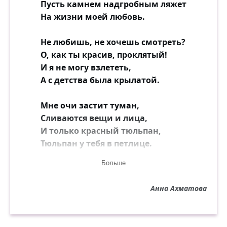
Пусть камнем надгробным ляжет
На жизни моей любовь.
Не любишь, не хочешь смотреть?
О, как ты красив, проклятый!
И я не могу взлететь,
А с детства была крылатой.
Мне очи застит туман,
Сливаются вещи и лица,
И только красный тюльпан,
Тюльпан у тебя в петлице.
Больше
Как велит простая учтивость,
Подошёл ко мне, улыбнулся,
Анна Ахматова
Полуласково, полулениво
Поцелуем руки коснулся —