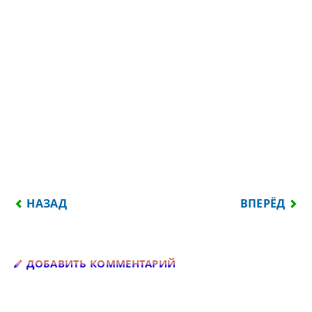
ПРЕДЫДУЩИЙ: СТОЛЬКО ПРОСЬБ У ЛЮБИМОЙ ВСЕ
СЛЕДУЮЩИЙ
НАЗАД
ВПЕРЁД
Добавить комментарий
ДОБАВИТЬ КОММЕНТАРИЙ