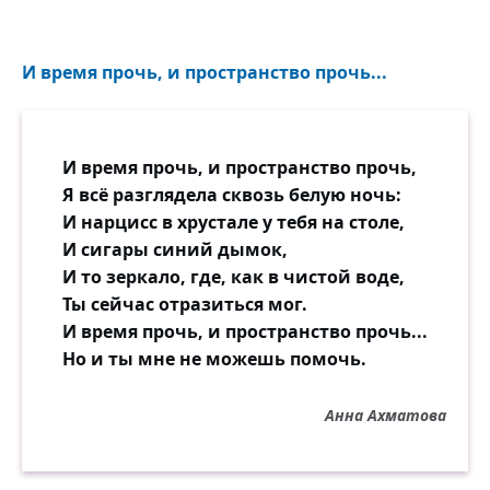
И загадочных, древних ликов
На меня посмотрели очи...
Десять лет замираний и криков,
И время прочь, и пространство прочь...
Все мои бессонные ночи
Я вложила в тихое слово
И время прочь, и пространство прочь,
И сказала его — напрасно.
Я всё разглядела сквозь белую ночь:
Отошёл ты, и стало снова
И нарцисс в хрустале у тебя на столе,
На душе и пусто и ясно.
И сигары синий дымок,
И то зеркало, где, как в чистой воде,
Ты сейчас отразиться мог.
И время прочь, и пространство прочь...
Но и ты мне не можешь помочь.
Анна Ахматова