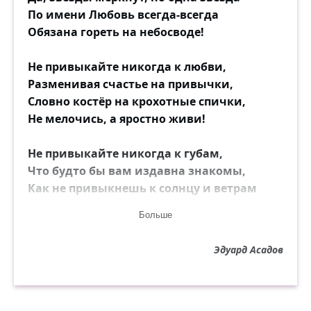
По имени Любовь всегда-всегда
Обязана гореть на небосводе!
Не привыкайте никогда к любви,
Разменивая счастье на привычки,
Словно костёр на крохотные спички,
Не мелочись, а яростно живи!
Не привыкайте никогда к губам,
Что будто бы вам издавна знакомы,
Как не привыкнешь к солнцу и ветрам
Иль ливню средь грохочущего грома!
Больше
Да, в мелких чувствах можно вновь и
Эдуард Асадов
вновь
Встречать, терять и снова возвращаться,
Но если вдруг вам выпала любовь,
Привыкнуть к ней — как обесцветить