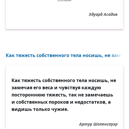
Ой вы, грозные небожители,
Эдуард Асадов
Что удумали, шут возьми!
Ну и скверные ж вы родители,
Если так обошлись с детьми!
Улетая к своей планете,
Вы сказали им: — Вот Земля.
Как тяжесть собственного тела носишь, не замечая
Обживайтесь, плодитесь, дети,
Начинайте творить с нуля!
Как тяжесть собственного тела носишь, не
Добывайте себе пропитание,
замечая его веса и чувствуя каждую
Камень в руки — и стройте дом! —
постороннюю тяжесть, так не замечаешь
Может быть, «трудовым воспитанием»
и собственных пороков и недостатков, а
Назывался такой приём?
видишь только чужие.
— Ешьте, дети, зверей и птичек! —
Артур Шопенгауэр
«Дети» ели, урча, как псы.