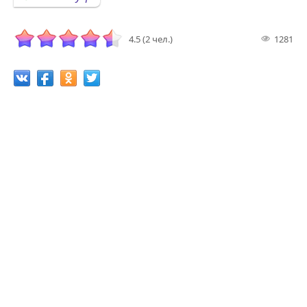
4.5 (2 чел.)
1281