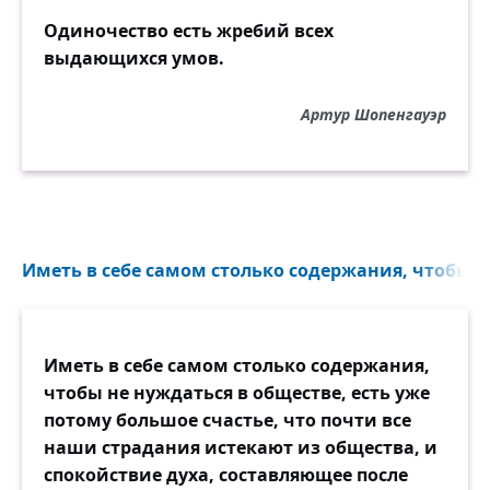
Разве мы бы разрушили Трою?
Одиночество есть жребий всех
Разве начали бы курить?
выдающихся умов.
Не слыхали бы про запои,
Артур Шопенгауэр
Строя мир идеально гибкий.
И не ведали б, что такое
Исторические ошибки!
И пока мы постигли главное
И увидели нужный путь,
Иметь в себе самом столько содержания, чтобы не
Мы, родители наши славные,
Что изведали — просто жуть!
Иметь в себе самом столько содержания,
Если вашими совершенствами
чтобы не нуждаться в обществе, есть уже
Не сверкает ещё земля,
потому большое счастье, что почти все
Всё же честными мерьте средствами
наши страдания истекают из общества, и
Вы же бросили нас «младенцами»
спокойствие духа, составляющее после
Мы же начали всё с нуля!