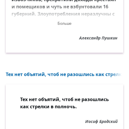
и помещиков и чуть не взбунтовали 16
губерний. Злоупотребления неразлучны с
карантинными постановлениями,
Больше
которых не понимают ни употребляемые
на то люди, ни народ. Уничтожьте
Александр Пушкин
карантины, народ не будет отрицать
существования заразы, станет принимать
предохранительные меры и прибегнет к
лекарям и правительству; но покамест
карантины тут, меньшее зло будет
Тех нет объятий, чтоб не разошлись как стрелки в
предпочтено большему и народ будет
более беспокоиться о своём
продовольствии, о угрожающей нищете и
Тех нет объятий, чтоб не разошлись
голоде, нежели о болезни неведомой и
как стрелки в полночь.
коей признаки так близки к отраве.
Иосиф Бродский