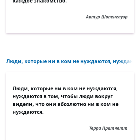
каждое знакомство.
Впрочем, вы, посмотрев печально,
Артур Шопенгауэр
Может, скажете: вот народ!
Мы не ведаем страсти тайной,
Мы давно уже идеальны.
Пьём же мы не коньяк банальный,
А разбавленный водород.
Люди, которые ни в ком не нуждаются, нуждаются
Ладно, предки! Но мы здесь тоже
Мыслим, трудимся и творим.
Вот взлетели же в космос всё же,
Люди, которые ни в ком не нуждаются,
Долетим и до вас, быть может.
нуждаются в том, чтобы люди вокруг
Вот увидимся-поговорим!
видели, что они абсолютно ни в ком не
нуждаются.
Терри Пратчетт