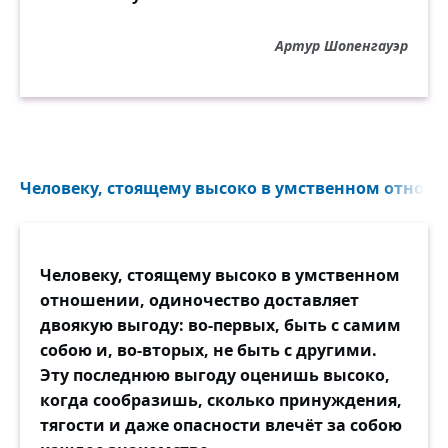
В космоплане, в ночной тиши,
Вы порой в преферансик «звёздный»
Артур Шопенгауэр
Перекинетесь для души?
Нет, конечно же, не на деньги!
Вы забыли о них давно.
А на мысли и на идеи,
Человеку, стоящему высоко в умственном отноше
Как у умных и быть должно!
А случалось вдали от дома
(Ну, чего там греха таить)
Человеку, стоящему высоко в умственном
С Аэлитою незнакомой
отношении, одиночество доставляет
Нечто взять да и разрешить?
двоякую выгоду: во-первых, быть с самим
собою и, во-вторых, не быть с другими.
И опять-таки не физически,
Эту последнюю выгоду оценишь высоко,
Без ужасных земных страстей.
когда сообразишь, сколько принуждения,
А лишь мысленно-платонически,
тягости и даже опасности влечёт за собою
Но с чужою, а не своей?!