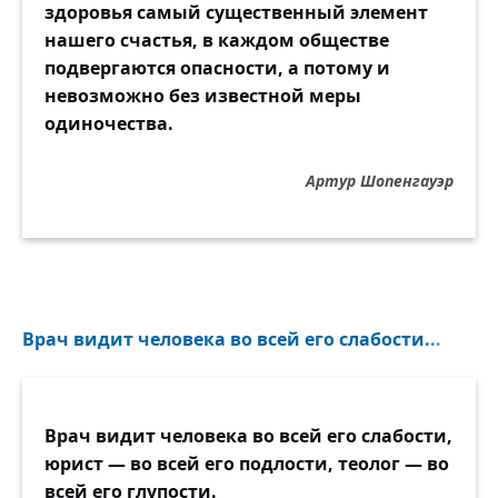
здоровья самый существенный элемент
нашего счастья, в каждом обществе
Мчат века в голубом полёте
подвергаются опасности, а потому и
И уходят назад, как реки.
невозможно без известной меры
Как-то вы там сейчас живёте,
одиночества.
Совершенные человеки?!
Артур Шопенгауэр
Впрочем, может, и вы не святы,
Хоть, возможно, умней стократ.
Вот же бросили нас когда-то,
Значит, тоже отцы не клад!
И, отнюдь не трудясь физически,
Врач видит человека во всей его слабости...
После умственного труда
Вы, быть может, сто грамм
«Космической»
Врач видит человека во всей его слабости,
Пропускаете иногда?
юрист — во всей его подлости, теолог — во
всей его глупости.
И, летя по вселенной грозной