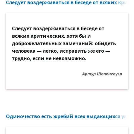
Следует воздерживаться в беседе от всяких крити
Вы там жили в цивилизации,
С кибернетикой, в красоте.
Мы же тут через все формации
Следует воздерживаться в беседе от
Шли и мыкались в темноте.
всяких критических, хотя бы и
доброжелательных замечаний: обидеть
Как мы жили, судите сами,
человека — легко, исправить же его —
В эту злую эпоху «детства»:
трудно, если не невозможно.
Были варварами, рабами,
Даже баловались людоедством!
Артур Шопенгауэр
Жизнь не райским шумела садом,
Всюду жуткий антагонизм:
Чуть покончишь с матриархатом, —
Бац! — на шее феодализм!
Одиночество есть жребий всех выдающихся умов.
И начни вы тогда с душою
Нас воспитывать и растить,