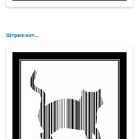
Штрих-кот...