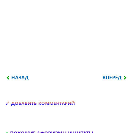
ПРЕДЫДУЩИЙ: ПЕРЕД КАРТИНОЙ КАЖДЫЙ ДОЛЖЕН 
СЛЕДУЮЩИЙ:
НАЗАД
ВПЕРЁД
Добавить комментарий
ДОБАВИТЬ КОММЕНТАРИЙ