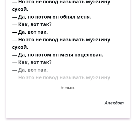
— Но это не повод называть мужчину
Они провоют жалобными нотами,
сукой.
Когда себя однажды ощутят
— Да, но потом он обнял меня.
Всё, всё навек спустившими банкротами.
— Как, вот так?
— Да, вот так.
Нет, нет, не стыд! Такая вещь, как
— Но это не повод называть мужчину
«стыдно»,
сукой.
Ни разу не встречалась в их крови.
— Да, но потом он меня поцеловал.
А будет им до ярости завидно
— Как, вот так?
Смотреть на то, как слишком очевидно
— Да, вот так.
Другие люди счастливы в любви!
— Но это не повод называть мужчину
сукой.
Больше
— Да, но потом он меня раздел.
— Как, вот так?
Анекдот
— Да, вот так.
— Но это не повод называть мужчину
сукой.
— Да, но потом он вставил мне свою