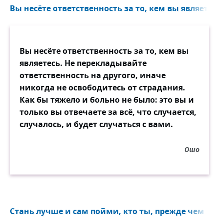
штучку...
Вы несёте ответственность за то, кем вы являетесь
— Как, вот так?
— Да, вот так.
— Но это не повод называть мужчину
Вы несёте ответственность за то, кем вы
сукой.
являетесь. Не перекладывайте
— Да, но потом он сказал, что у него спид.
ответственность на другого, иначе
— Вот сука!!!
никогда не освободитесь от страдания.
Как бы тяжело и больно не было: это вы и
только вы отвечаете за всё, что случается,
случалось, и будет случаться с вами.
Ошо
Стань лучше и сам пойми, кто ты, прежде чем вс