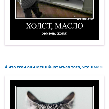
Холст, масло. Ремень, жопа! Демотиватор
А что если они меня бьют из-за того, что я мало ср