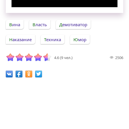
Кто хозяин берёзы? Демотиватор
Вина
Власть
Демотиватор
Наказание
Техника
Юмор
4.6 (9 чел.)
2506