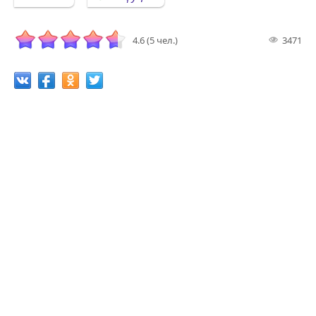
4.6 (5 чел.)
3471