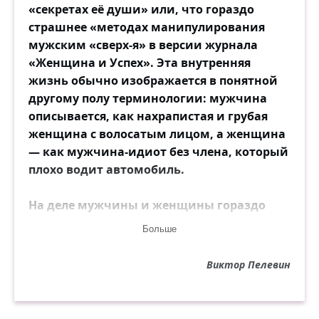
«секретах её души» или, что гораздо
страшнее «методах манипулирования
мужским «сверх-я» в версии журнала
«Женщина и Успех». Эта внутренняя
жизнь обычно изображается в понятной
другому полу терминологии: мужчина
описывается, как нахрапистая и грубая
женщина с волосатым лицом, а женщина
— как мужчина-идиот без члена, который
плохо водит автомобиль.
На деле мужчины и женщины гораздо
дальше друг от друга, чем могут себе
Больше
представить. Это даже трудно объяснить,
насколько они непохожи. Дело здесь,
Виктор Пелевин
конечно, в гормональном составе красной
жидкости.