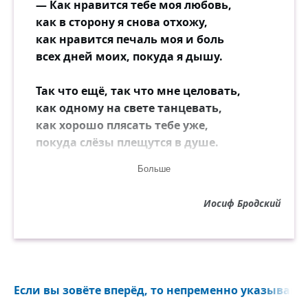
— Как нравится тебе моя любовь,
как в сторону я снова отхожу,
как нравится печаль моя и боль
всех дней моих, покуда я дышу.
Так что ещё, так что мне целовать,
как одному на свете танцевать,
как хорошо плясать тебе уже,
покуда слёзы плещутся в душе.
Больше
Всё мальчиком по жизни, всё юнцом,
с разбитым жизнерадостным лицом,
Иосиф Бродский
ты кружишься сквозь лучшие года,
в руке платочек, надпись «никогда».
И жизнь, как смерть, случайна и легка,
так выбери одно наверняка,
Если вы зовёте вперёд, то непременно указывайте
так выбери с чем жизнь свою сравнить,