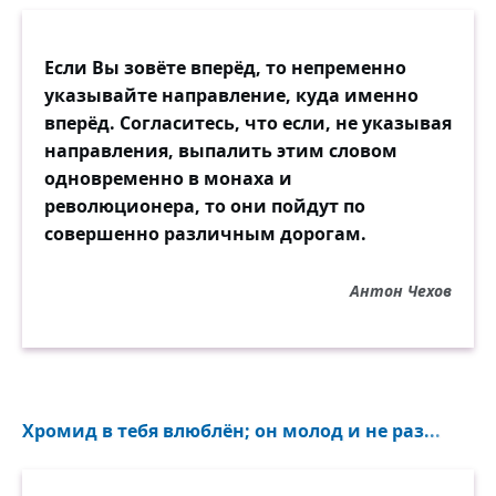
так выбери, где голову склонить.
Всё мальчиком по жизни, о любовь,
Если Вы зовёте вперёд, то непременно
без устали, без устали пляши,
указывайте направление, куда именно
по комнатам расплёскивая вновь,
вперёд. Согласитесь, что если, не указывая
расплёскивая боль своей души.
направления, выпалить этим словом
одновременно в монаха и
революционера, то они пойдут по
совершенно различным дорогам.
Антон Чехов
Хромид в тебя влюблён; он молод и не раз...