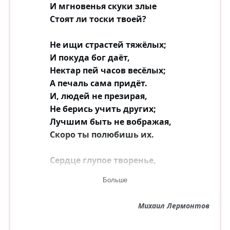
И мгновенья скуки злые
Стоят ли тоски твоей?
Не ищи страстей тяжёлых;
И покуда бог даёт,
Нектар пей часов весёлых;
А печаль сама придёт.
И, людей не презирая,
Не берись учить других;
Лучшим быть не вображая,
Скоро ты полюбишь их.
Сердце глупое творенье,
Но и с сердцем можно жить,
Больше
И безумное волненье
Можно также укротить...
Михаил Лермонтов
Беден, кто, судьбы в ненастье
Все надежды испытав,