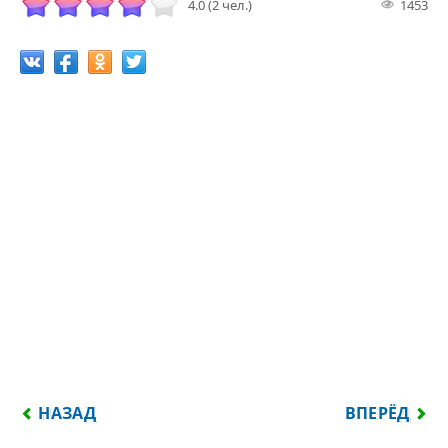
4.0 (2 чел.)
1453
ПРЕДЫДУЩИЙ: НИЧЕМ НЕЛЬЗЯ СМЯГЧИТЬ НАШЕГО
СЛЕДУЮЩИЙ
НАЗАД
ВПЕРЁД