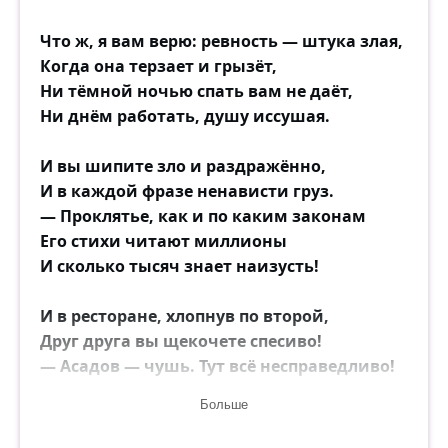
Что ж, я вам верю: ревность — штука злая,
Когда она терзает и грызёт,
Ни тёмной ночью спать вам не даёт,
Ни днём работать, душу иссушая.
И вы шипите зло и раздражённо,
И в каждой фразе ненависти груз.
— Проклятье, как и по каким законам
Его стихи читают миллионы
И сколько тысяч знает наизусть!
И в ресторане, хлопнув по второй,
Друг друга вы щекочете спесиво!
— Асадов — чушь. Тут всё несправедливо!
А кто талант — так это мы с тобой!..
Больше
Его успех на год, ну пусть на три,