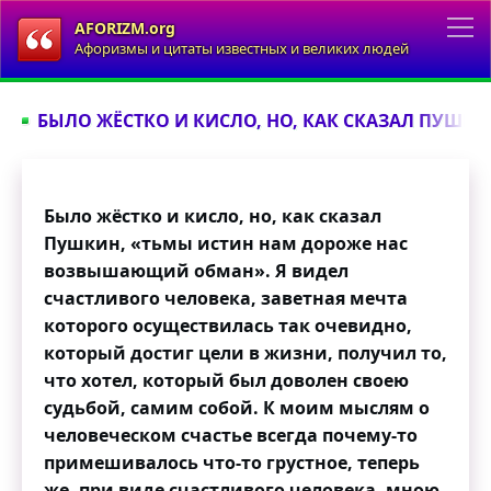
AFORIZM.org
Афоризмы и цитаты известных и великих людей
БЫЛО ЖЁСТКО И КИСЛО, НО, КАК СКАЗАЛ ПУШКИН
Было жёстко и кисло, но, как сказал
Пушкин, «тьмы истин нам дороже нас
возвышающий обман». Я видел
счастливого человека, заветная мечта
которого осуществилась так очевидно,
который достиг цели в жизни, получил то,
что хотел, который был доволен своею
судьбой, самим собой. К моим мыслям о
человеческом счастье всегда почему-то
примешивалось что-то грустное, теперь
же, при виде счастливого человека, мною