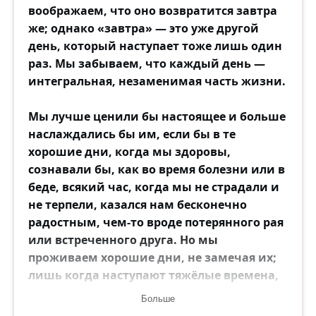
воображаем, что оно возвратится завтра
же; однако «завтра» — это уже другой
день, который наступает тоже лишь один
раз. Мы забываем, что каждый день —
интегральная, незаменимая часть жизни.
Мы лучше ценили бы настоящее и больше
наслаждались бы им, если бы в те
хорошие дни, когда мы здоровы,
сознавали бы, как во время болезни или в
беде, всякий час, когда мы не страдали и
не терпели, казался нам бесконечно
радостным, чем-то вроде потерянного рая
или встреченного друга. Но мы
проживаем хорошие дни, не замечая их;
лишь когда наступают тяжёлые времена,
мы жаждем вернуть их и становимся
Больше
вдвойне несчастными. Мы пропускаем с