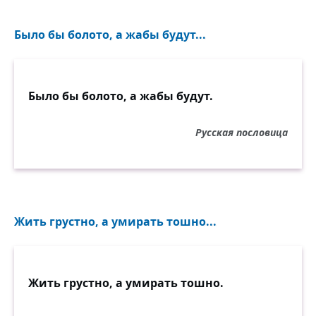
А правду, ничего, переживёте!
Было бы болото, а жабы будут...
Вы — крепкие. И речь ещё не вся.
А сколько в мире быть моим стихам,
Кому судить поэта и солдата?
Было бы болото, а жабы будут.
Пускай не мне, зато уж и не вам!
Есть выше суд и чувствам и словам.
Русская пословица
Тот суд — народ. И заявляю вам,
Что вот в него-то я и верю свято!
Ещё я верю (а ведь так и станется),
Что честной песни вам не погасить.
Жить грустно, а умирать тошно...
Когда от зла и дыма не останется,
Той песне, ей же богу, не состариться,
А только крепнуть, молодеть и жить!
Жить грустно, а умирать тошно.