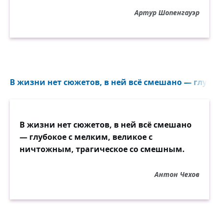
кислым лицом тысячи весёлых и
Артур Шопенгауэр
приятных часов, не наслаждаясь ими,
чтобы потом в дни горя с тщетной грустью
вздыхать по ним. Следует по достоинству
оценить сносное настоящее, хотя бы самое
обыденное, которое мы обычно
равнодушно пропускаем мимо себя и
В жизни нет сюжетов, в ней всё смешано — глубок
даже стараемся отбыть как можно скорее.
Не надо забывать, что настоящее сейчас
же отходит в область прошлого, где оно,
В жизни нет сюжетов, в ней всё смешано
освещённое сиянием вечности,
— глубокое с мелким, великое с
сохраняется нашей памятью, и когда эта
ничтожным, трагическое со смешным.
последняя в тяжёлый час снимет завесу,
мы искренне будем жалеть о его
Антон Чехов
невозвратности.