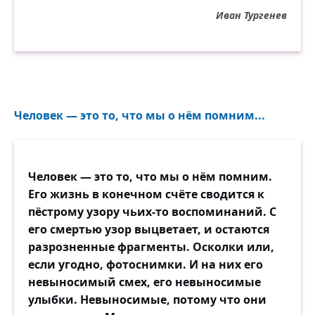
Оглядывает нас чужой...
Иван Тургенев
Он не пленится нашим жаром —
Его не тронет наша грусть...
То, что ему досталось даром,
Твердим мы бойко наизусть.
Как звери, мы друг другу чужды...
Человек — это то, что мы о нём помним...
И что ж? какой-нибудь чудак
Затеет дело — глядь! без нужды
Уж проболтался, как дурак.
Человек — это то, что мы о нём помним.
Проговорил красноречиво
Его жизнь в конечном счёте сводится к
Все тайны сердца своего...
пёстрому узору чьих-то воспоминаний. С
И отдыхает горделиво,
его смертью узор выцветает, и остаются
Не сделав ровно ничего.
разрозненные фрагменты. Осколки или,
если угодно, фотоснимки. И на них его
Мы не довольны нашей долей —
невыносимый смех, его невыносимые
Но покоряемся... Судьба!!
улыбки. Невыносимые, потому что они
И над разгульной, гордой волей