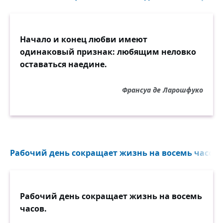
плеск холодной воды возле брюк твоих
вечношироких.
Начало и конец любви имеют
Поздравляю себя
одинаковый признак: любящим неловко
с этой ранней находкой, с тобою,
оставаться наедине.
поздравляю себя
с удивительно горькой судьбою,
Франсуа де Ларошфуко
с этой вечной рекой,
с этим небом в прекрасных осинах,
с описаньем утрат за безмолвной толпой
магазинов.
Рабочий день сокращает жизнь на восемь часов..
Не жилец этих мест,
не мертвец, а какой-то посредник,
совершенно один,
ты кричишь о себе напоследок:
Рабочий день сокращает жизнь на восемь
никого не узнал,
часов.
обознался, забыл, обманулся,