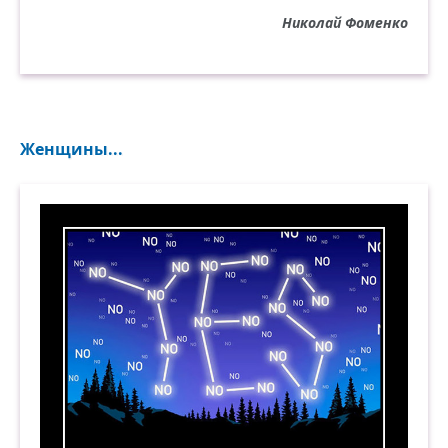
слава Богу, зима. Значит, я никуда не
Николай Фоменко
вернулся.
Слава Богу, чужой.
Никого я здесь не обвиняю.
Ничего не узнать.
Женщины...
Я иду, тороплюсь, обгоняю.
Как легко мне теперь,
оттого, что ни с кем не расстался.
Слава Богу, что я на земле без отчизны
остался.
Поздравляю себя!
Сколько лет проживу, ничего мне не надо.
Сколько лет проживу,
сколько дам на стакан лимонада.
Сколько раз я вернусь —
но уже не вернусь — словно дом запираю,