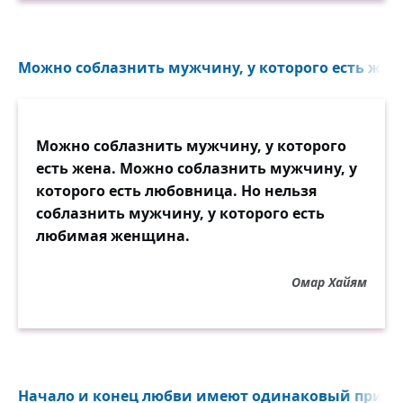
Невозможно отстать. Обгонять — только
это возможно.
Можно соблазнить мужчину, у которого есть жена
То, куда мы спешим,
этот ад или райское место,
или попросту мрак,
темнота, это всё неизвестно,
Можно соблазнить мужчину, у которого
дорогая страна,
есть жена. Можно соблазнить мужчину, у
постоянный предмет воспеванья,
которого есть любовница. Но нельзя
не любовь ли она? Нет, она не имеет
соблазнить мужчину, у которого есть
названья.
любимая женщина.
Это — вечная жизнь:
Омар Хайям
поразительный мост, неумолчное слово,
проплыванье баржи,
оживленье любви, убиванье былого,
пароходов огни
и сиянье витрин, звон трамваев далёких,
Начало и конец любви имеют одинаковый призна