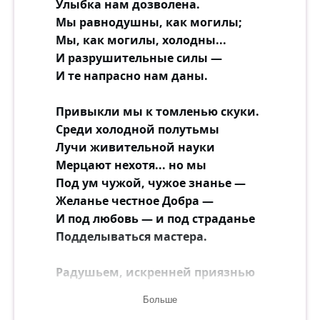
Улыбка нам дозволена.
Мы равнодушны, как могилы;
Мы, как могилы, холодны...
И разрушительные силы —
И те напрасно нам даны.
Привыкли мы к томленью скуки.
Среди холодной полутьмы
Лучи живительной науки
Мерцают нехотя... но мы
Под ум чужой, чужое знанье —
Желанье честное Добра —
И под любовь — и под страданье
Подделываться мастера.
Радушьем, искренней приязнью
Мы так исполнены — бог мой!
Больше
Но с недоверчивой боязнью