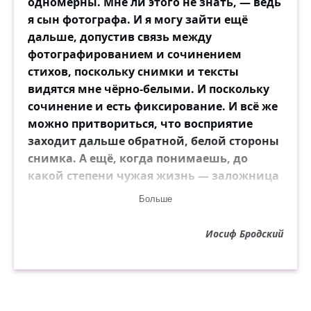
одномерны. Мне ли этого не знать, — ведь
Хохочем хохотом раба.
я сын фотографа. И я могу зайти ещё
Но и себя браним охотно —
дальше, допустив связь между
Так!! не жалеем укоризн!!
фотографированием и сочинением
И проживаем беззаботно
стихов, поскольку снимки и тексты
Всю незаслуженную жизнь.
видятся мне чёрно-белыми. И поскольку
сочинение и есть фиксирование. И всё же
Мы предались пустой заботе,
можно притвориться, что восприятие
Самолюбивым суетам...
заходит дальше обратной, белой стороны
Но верить собственной работе
снимка. А ещё, когда понимаешь, до
Неловко — невозможно нам.
какой степени чужая жизнь — заложница
Как ни бунтуйте против Рока —
твоей памяти, хочется отпрянуть от
Его закон ненарушим...
Больше
оскаленной пасти прошедшего времени.
Не изменит народ Востока
Шатрам кочующим своим.
Иосиф Бродский