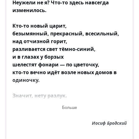
Неужели не я? Что-то здесь навсегда
изменилось.
Кто-то новый царит,
безымянный, прекрасный, всесильный,
над отчизной горит,
разливается свет тёмно-синий,
и в глазах у борзых
шелестят фонари — по цветочку,
кто-то вечно идёт возле новых домов в
одиночку.
Значит, нету разлук.
Значит, зря мы просили прощенья
Больше
у своих мертвецов.
Значит, нет для зимы возвращенья.
Иосиф Бродский
Остаётся одно:
по земле проходить бестревожно.