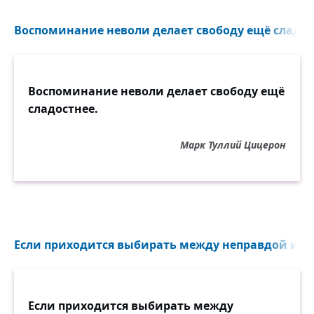
• бороться со стрессом без лекарств,
Воспоминание неволи делает свободу ещё сладост
• расслабиться без выпивки,
Воспоминание неволи делает свободу ещё
• заснуть без таблеток,
сладостнее.
• искренне сказать, что у вас нет
Марк Туллий Цицерон
предубеждений против цвета кожи,
религиозных убеждений, сексуальной
ориентации или политики,
значит, вы достигли уровня развития
своей собаки.
Если приходится выбирать между неправдой и гру
Если приходится выбирать между