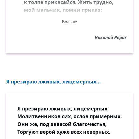
к толпе прикасайся. Жить трудно,
мой мальчик, помни приказ:
жить, не бояться и верить.
Больше
Остаться свободным и сильным.
А после удастся и полюбить.
Николай Рерих
Тёмные твари всё это очень
не любят. Сохнут и гибнут
тогда.
Я презираю лживых, лицемерных...
Я презираю лживых, лицемерных
Молитвенников сих, ослов примерных.
Они же, под завесой благочестья,
Торгуют верой хуже всех неверных.