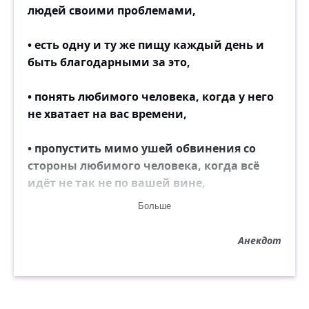
людей своими проблемами,
• есть одну и ту же пищу каждый день и
быть благодарными за это,
• понять любимого человека, когда у него
не хватает на вас времени,
• пропустить мимо ушей обвинения со
стороны любимого человека, когда всё
идёт не так не по вашей вине,
Больше
• спокойно воспринимать критику,
Анекдот
• относиться к своему бедному другу так
же, как и к богатому,
• обойтись без лжи и обмана,