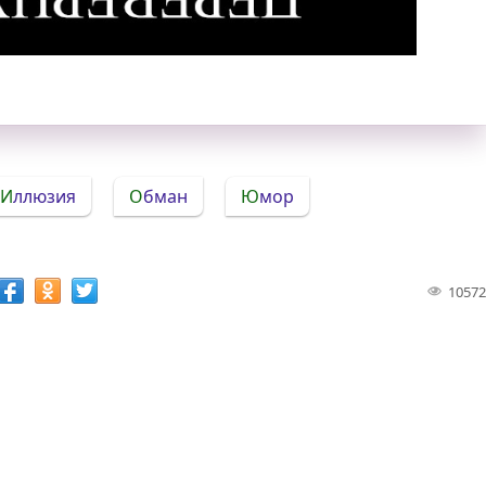
ская иллюзия: на картинке три ослика
Иллюзия
Обман
Юмор
10572