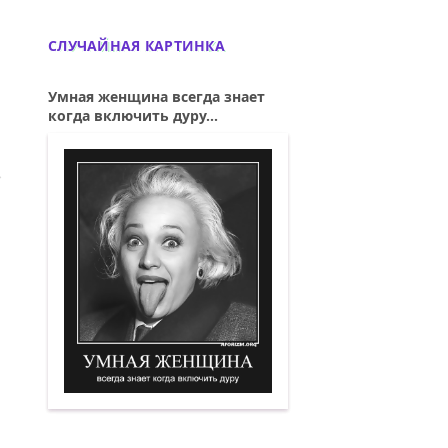
СЛУЧАЙНАЯ КАРТИНКА
Умная женщина всегда знает
когда включить дуру...
ЕРУ, ПРОИЗВОДИТ...
ИЙ: УЛИЧНОЕ НИЩЕНСТВО — ЭТО ТОЛЬК
Умная женщина всегда знает когда вкл