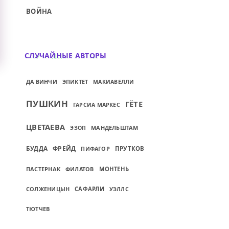
ВОЙНА
, но если Вы перевернёте её вверх н
СЛУЧАЙНЫЕ АВТОРЫ
ДА ВИНЧИ
ЭПИКТЕТ
МАКИАВЕЛЛИ
ПУШКИН
ГЁТЕ
ГАРСИА МАРКЕС
ЦВЕТАЕВА
МАНДЕЛЬШТАМ
ЭЗОП
БУДДА
ФРЕЙД
ПИФАГОР
ПРУТКОВ
ПАСТЕРНАК
ФИЛАТОВ
МОНТЕНЬ
СОЛЖЕНИЦЫН
САФАРЛИ
УЭЛЛС
ТЮТЧЕВ