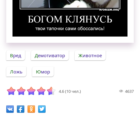
Богом клянусь, твои тапочки сами обоссались
Вред
Демотиватор
Животное
Ложь
Юмор
4.6 (10 чел.)
4637