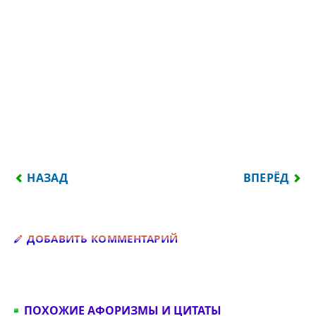
ПРЕДЫДУЩИЙ: ТАК ЖИЗНЬ СКУЧНА, КОГДА БОРЕНЬ
СЛЕДУЮЩИЙ
НАЗАД
ВПЕРЁД
Добавить комментарий
ДОБАВИТЬ КОММЕНТАРИЙ
ПОХОЖИЕ АФОРИЗМЫ И ЦИТАТЫ