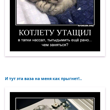
Котлету утащил, в тапки нассал, тыгыдымить е
И тут эта ваза на меня как прыгнет!..