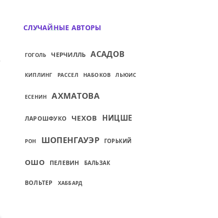
СЛУЧАЙНЫЕ АВТОРЫ
АСАДОВ
ЧЕРЧИЛЛЬ
ГОГОЛЬ
УЖЕМ...
ИЙ: КАЖДЫЙ МОЖЕТ СТАТЬ БЛАГОРОДН
КИПЛИНГ
РАССЕЛ
НАБОКОВ
ЛЬЮИС
АХМАТОВА
ЕСЕНИН
ЧЕХОВ
НИЦШЕ
ЛАРОШФУКО
ШОПЕНГАУЭР
ГОРЬКИЙ
РОН
ОШО
ПЕЛЕВИН
БАЛЬЗАК
ВОЛЬТЕР
ХАББАРД