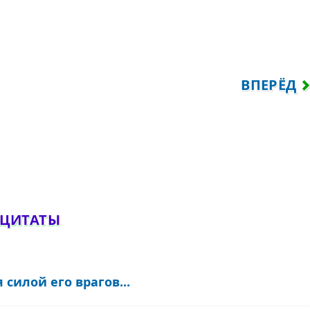
 СУДЬБЫ, НЕЛЬЗЯ СТАТЬ БЛАГОРОДНЫМ М
СЛЕДУЮЩ
ВПЕРЁД
обавить комментарий
 ЦИТАТЫ
силой его врагов...