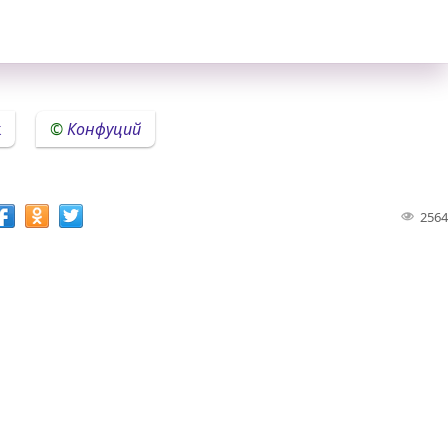
к
Конфуций
2564