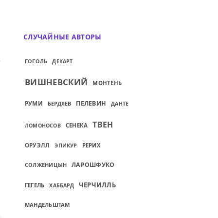
СЛУЧАЙНЫЕ АВТОРЫ
ШАТЕЛЕЙ...
ИЙ: ИЗ ВСЕХ ВОРОВ ДУРАКИ САМЫЕ ВРЕД
ГОГОЛЬ
ДЕКАРТ
ВИШНЕВСКИЙ
МОНТЕНЬ
РУМИ
ПЕЛЕВИН
БЕРДЯЕВ
ДАНТЕ
ТВЕН
СЕНЕКА
ЛОМОНОСОВ
ОРУЭЛЛ
ЭПИКУР
РЕРИХ
ЛАРОШФУКО
СОЛЖЕНИЦЫН
ЧЕРЧИЛЛЬ
ГЕГЕЛЬ
ХАББАРД
МАНДЕЛЬШТАМ