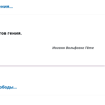
ния...
ов гения.
Иоганн Вольфганг Гёте
боды...