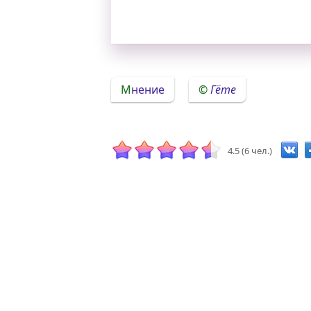
Мнение
Гёте
4.5 (6 чел.)