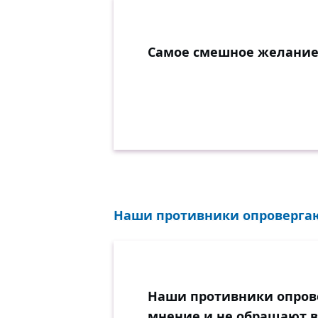
Самое смешное желание 
Наши противники опровергают
Наши противники опрове
мнение и не обращают 