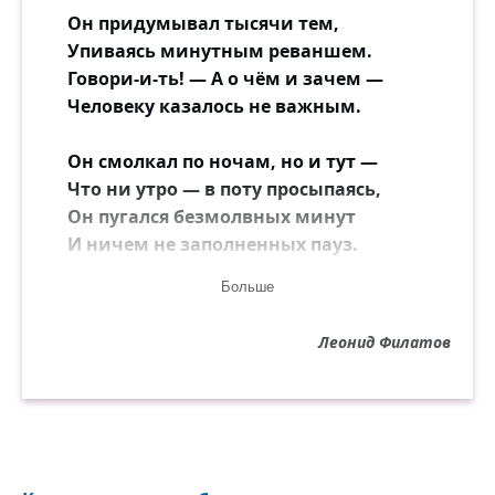
Он придумывал тысячи тем,
Упиваясь минутным реваншем.
Говори-и-ть! — А о чём и зачем —
Человеку казалось не важным.
Он смолкал по ночам, но и тут —
Что ни утро — в поту просыпаясь,
Он пугался безмолвных минут
И ничем не заполненных пауз.
Больше
Но однажды случилась беда:
Он влюбился, и смолк в восхищеньи…
Леонид Филатов
И к нему снизошла немота —
И свершила обряд очищенья.
Он притих, и разгладил чело,
И до боли почувствовал снова
То мгновение, после чего