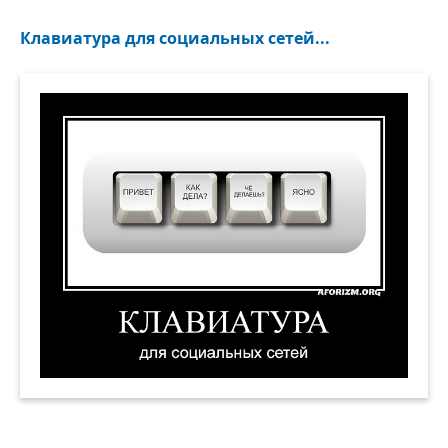
ты НЕ БРАЛА её. Просто факт остаётся
фактом — после твоего прихода
Клавиатура для социальных сетей...
серебряная сахарница исчезла. С
любовью, Саша».
Через несколько дней он получил ответ от
мамы:
«Дорогой сынок, я не хочу сказать, что ты
СПИШЬ с Викой, я также не говорю, что ты
НЕ СПИШЬ с ней. Но факт остаётся фактом
— если бы Вика спала В СВОЕЙ кровати,
она давно нашла бы там сахарницу. С
любовью, мама».
Клавиатура для социальных сетей. Демотиват