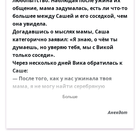
любопытство. Наблюдая после ужина их
общение, мама задумалась, есть ли что-то
большее между Сашей и его соседкой, чем
она увидела.
Догадавшись о мыслях мамы, Саша
категорично заявил: «Я знаю, о чём ты
думаешь, но уверяю тебя, мы с Викой
только соседи».
Через несколько дней Вика обратилась к
Саше:
— После того, как у нас ужинала твоя
мама, я не могу найти серебряную
сахарницу. Надеюсь, это не она её взяла?
Больше
— Я не думаю. Но я напишу ей, просто
чтобы быть уверенным.
Анекдот
И он сел, и написал:
«Дорогая мама, я не хочу сказать, что ты
ВЗЯЛА сахарницу, я также не говорю, что