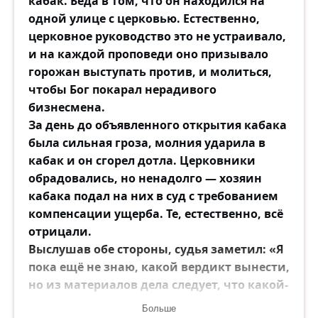
кабак. Беда в том, что он находился на
одной улице с церковью. Естественно,
церковное руководство это не устраивало,
и на каждой проповеди оно призывало
горожан выступать против, и молиться,
чтобы Бог покарал нерадивого
бизнесмена.
За день до объявленного открытия кабака
была сильная гроза, молния ударила в
кабак и он сгорел дотла. Церковники
обрадовались, но ненадолго — хозяин
кабака подал на них в суд с требованием
компенсации ущерба. Те, естественно, всё
отрицали.
Выслушав обе стороны, судья заметил: «Я
пока ещё не знаю, какой вердикт вынести,
но из материалов дела следует, что какой-
то владелец кабака верит в силу молитвы,
Больше