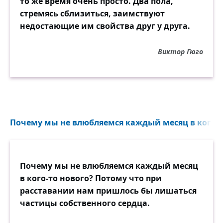
то же время очень просто. Два пола,
Вы были дети и герои,
стремясь сблизиться, заимствуют
Вы всё могли.
недостающие им свойства друг у друга.
Что так же трогательно-юно,
Как ваша бешеная рать?..
Виктор Гюго
Вас златокудрая Фортуна
Вела, как мать.
Вы побеждали и любили
Любовь и сабли остриё —
Почему мы не влюбляемся каждый месяц в кого-то
И весело переходили
В небытиё.
Почему мы не влюбляемся каждый месяц
в кого-то нового? Потому что при
расставании нам пришлось бы лишаться
частицы собственного сердца.