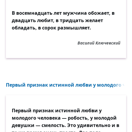
И вашу хрупкую фигуру,
В восемнадцать лет мужчина обожает, в
И золотые ордена...
двадцать любит, в тридцать желает
И я, поцеловав гравюру,
обладать, в сорок размышляет.
Не знала сна.
Василий Ключевский
О, как — мне кажется — могли вы
Рукою, полною перстней,
И кудри дев ласкать — и гривы
Своих коней.
В одной невероятной скачке
Первый признак истинной любви у молодого чело
Вы прожили свой краткий век...
И ваши кудри, ваши бачки
Засыпал снег.
Первый признак истинной любви у
молодого человека — робость, у молодой
Три сотни побеждало — трое!
девушки — смелость. Это удивительно и в
Лишь мёртвый не вставал с земли.