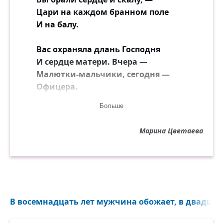
Цари на каждом бранном поле
И на балу.
Вас охраняла длань Господня
И сердце матери. Вчера —
Малютки-мальчики, сегодня —
Офицера.
Больше
Вам все вершины были малы
И мягок — самый чёрствый хлеб,
Марина Цветаева
О, молодые генералы
Своих судеб!
Ах, на гравюре полустёртой,
В один великолепный миг,
Я встретила, Тучков-четвёртый,
В восемнадцать лет мужчина обожает, в двадцать
Ваш нежный лик,