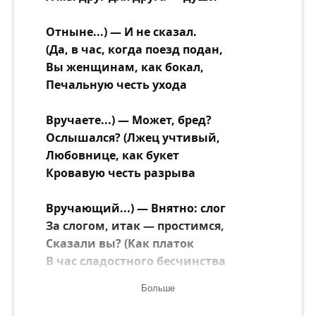
Отныне...) — И не сказал.
(Да, в час, когда поезд подан,
Вы женщинам, как бокал,
Печальную честь ухода
Вручаете...) — Может, бред?
Ослышался? (Лжец учтивый,
Любовнице, как букет
Кровавую честь разрыва
Вручающий...) — Внятно: слог
За слогом, итак — простимся,
Сказали вы? (Как платок
В час сладостного бесчинства
Больше
Уроненный...) — Битвы сей
Вы цезарь. (О, выпад наглый!