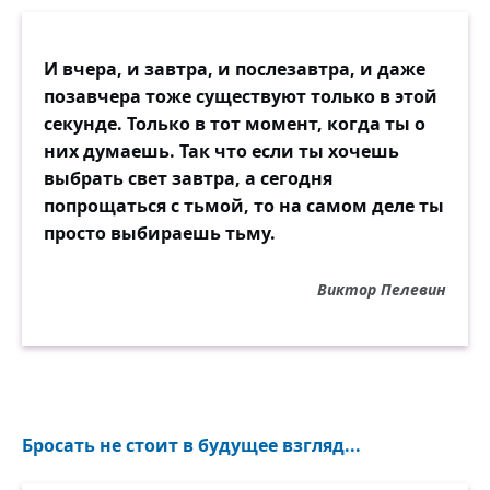
даже стараемся отбыть как можно скорее.
Не надо забывать, что настоящее сейчас
же отходит в область прошлого, где оно,
И вчера, и завтра, и послезавтра, и даже
освещённое сиянием вечности,
позавчера тоже существуют только в этой
сохраняется нашей памятью, и когда эта
секунде. Только в тот момент, когда ты о
последняя в тяжёлый час снимет завесу,
них думаешь. Так что если ты хочешь
мы искренне будем жалеть о его
выбрать свет завтра, а сегодня
невозвратности.
попрощаться с тьмой, то на самом деле ты
просто выбираешь тьму.
Виктор Пелевин
Бросать не стоит в будущее взгляд...