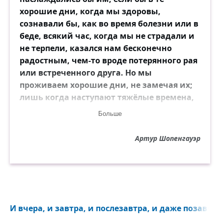
хорошие дни, когда мы здоровы,
сознавали бы, как во время болезни или в
беде, всякий час, когда мы не страдали и
не терпели, казался нам бесконечно
радостным, чем-то вроде потерянного рая
или встреченного друга. Но мы
проживаем хорошие дни, не замечая их;
лишь когда наступают тяжёлые времена,
мы жаждем вернуть их и становимся
Больше
вдвойне несчастными. Мы пропускаем с
кислым лицом тысячи весёлых и
Артур Шопенгауэр
приятных часов, не наслаждаясь ими,
чтобы потом в дни горя с тщетной грустью
вздыхать по ним. Следует по достоинству
оценить сносное настоящее, хотя бы самое
обыденное, которое мы обычно
равнодушно пропускаем мимо себя и
И вчера, и завтра, и послезавтра, и даже позавчер