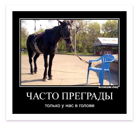
Часто преграды только у нас в голове. Демотив
Часто преграды только у нас в голове. Демотив