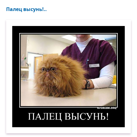
Палец высунь!..
Палец высунь! Демотиватор