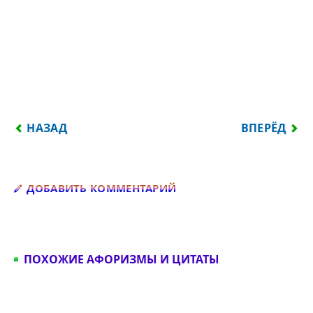
ПРЕДЫДУЩИЙ: ЯРЛЫКИ МОГУТ БЫТЬ ЛЮБЫМИ. К
СЛЕДУЮЩИЙ:
НАЗАД
ВПЕРЁД
Добавить комментарий
ДОБАВИТЬ КОММЕНТАРИЙ
ПОХОЖИЕ АФОРИЗМЫ И ЦИТАТЫ