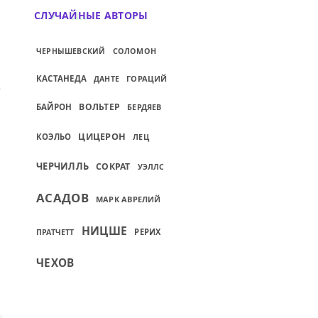
СЛУЧАЙНЫЕ АВТОРЫ
ЧЕРНЫШЕВСКИЙ
СОЛОМОН
КАСТАНЕДА
ГОРАЦИЙ
ДАНТЕ
И СТРАДАНИЯ...
ИЙ: НАШИ ПРОТИВНИКИ ОПРОВЕРГАЮТ Н
ВОЛЬТЕР
БАЙРОН
БЕРДЯЕВ
ЦИЦЕРОН
КОЭЛЬО
ЛЕЦ
ЧЕРЧИЛЛЬ
СОКРАТ
УЭЛЛС
АСАДОВ
МАРК АВРЕЛИЙ
НИЦШЕ
РЕРИХ
ПРАТЧЕТТ
ЧЕХОВ