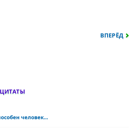
ЕОБХОДИМО ДЕЙСТВОВАТЬ, РАДОСТИ ЖЕ 
СЛЕДУЮЩ
ВПЕРЁД
обавить комментарий
 ЦИТАТЫ
особен человек...