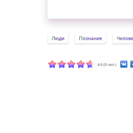
Люди
Познание
Челов
4.6 (8 чел.)