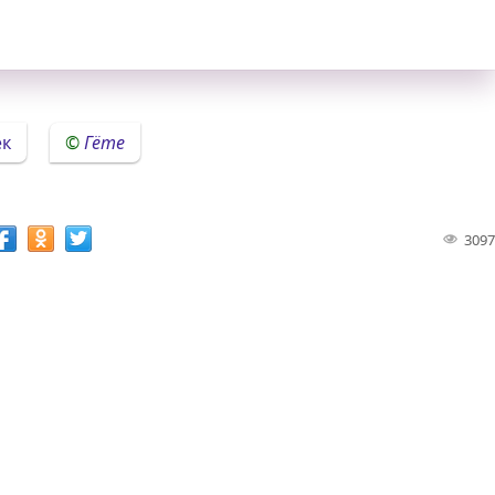
ек
Гёте
3097