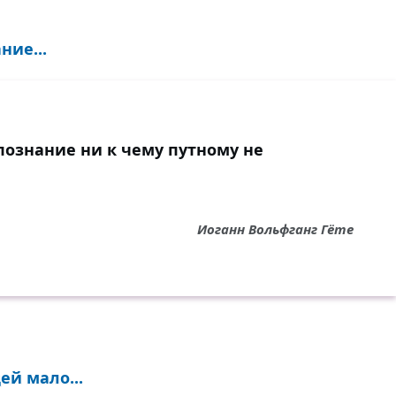
ние...
опознание ни к чему путному не
Иоганн Вольфганг Гёте
й мало...