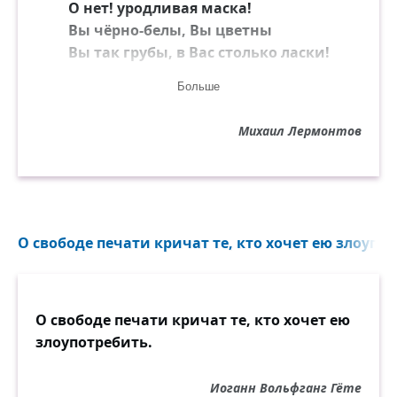
О нет! уродливая маска!
Вы чёрно-белы, Вы цветны
Вы так грубы, в Вас столько ласки!
Больше
На Вас воздушные шелка!
Да нет же! Грязные лохмотья!
Михаил Лермонтов
Желанье знать вас и не знать
В себе не в силах побороть я.
О свободе печати кричат те, кто хочет ею злоупот
О свободе печати кричат те, кто хочет ею
злоупотребить.
Иоганн Вольфганг Гёте