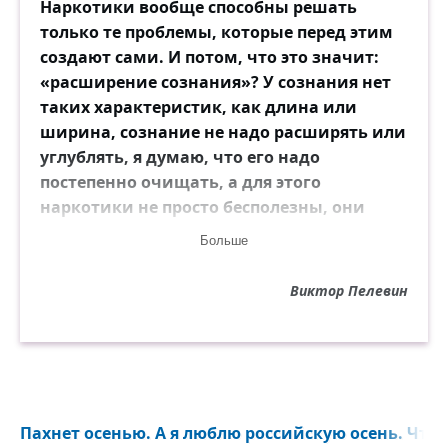
Наркотики вообще способны решать
только те проблемы, которые перед этим
создают сами. И потом, что это значит:
«расширение сознания»? У сознания нет
таких характеристик, как длина или
ширина, сознание не надо расширять или
углублять, я думаю, что его надо
постепенно очищать, а для этого
наркотики не просто бесполезны, они
прямо вредны. Человеческое тело само
Больше
выработает всю нужную химию.
Виктор Пелевин
Пахнет осенью. А я люблю российскую осень. Что-