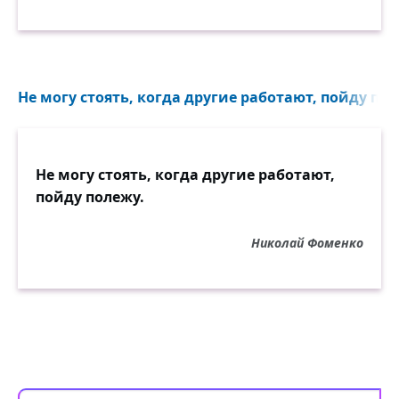
вокруг; к некоторым прилагается лупа.
Они достаточно дёшевы, но даже самые
дорогие среди них (снабжённые лупой)
стоят гораздо меньше, чем один визит к
Не могу стоять, когда другие работают, пойду пол
психиатру. Если вы всё же соберётесь
посетить психиатра, обращайтесь с
симптомами словарного алкоголизма.
Не могу стоять, когда другие работают,
пойду полежу.
Николай Фоменко