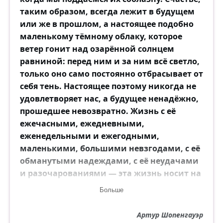
таким образом, всегда лежит в будущем
или же в прошлом, а настоящее подобно
маленькому тёмному облаку, которое
ветер гонит над озарённой солнцем
равниной: перед ним и за ним всё светло,
только оно само постоянно отбрасывает от
себя тень. Настоящее поэтому никогда не
удовлетворяет нас, а будущее ненадёжно,
прошедшее невозвратно. Жизнь с её
ежечасными, ежедневными,
еженедельными и ежегодными,
маленькими, большими невзгодами, с её
обманутыми надеждами, с её неудачами
и разочарованиями — эта жизнь носит на
себе такой явный отпечаток неминуемого
Больше
страдания, что трудно понять, как можно
этого не видеть, как можно поверить,
Артур Шопенгауэр