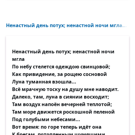
Ненастный день потух; ненастной ночи мгла...
Ненастный день потух; ненастной ночи
мгла
По небу стелется одеждою свинцовой;
Как привидение, за рощею сосновой
Луна туманная взошла...
Всё мрачную тоску на душу мне наводит.
Далеко, там, луна в сиянии восходит;
Там воздух напоён вечерней теплотой;
Там море движется роскошной пеленой
Под голубыми небесами...
Вот время: по горе теперь идёт она
К брегам, потопленным шумящими