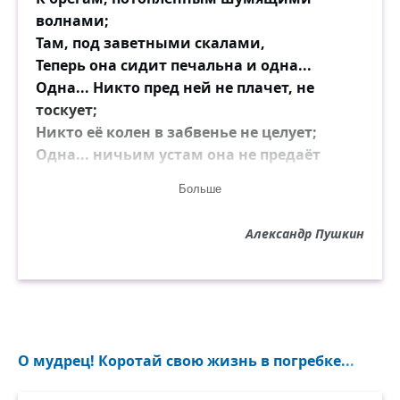
волнами;
Там, под заветными скалами,
Теперь она сидит печальна и одна...
Одна... Никто пред ней не плачет, не
тоскует;
Никто её колен в забвенье не целует;
Одна... ничьим устам она не предаёт
Ни плеч, ни влажных уст, ни персей
Больше
белоснежных.
...
Александр Пушкин
...
Никто её любви небесной не достоин.
Не правда ль: ты одна... ты плачешь... я
спокоен;
...
Но если...
О мудрец! Коротай свою жизнь в погребке...