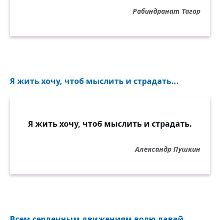
Как ангел горести является она;
Рабиндранат Тагор
Вздыхает медленно, могилу обнимает —
Всё тихо вкруг неё, а кажется, внимает.
Несчастный на неё в безмолвии глядит,
Качает головой, трепещет и бежит;
Но тайно вслед за ним немая скука
Я жить хочу, чтоб мыслить и страдать...
бродит.
Во храм ли вышнего с толпой народа
входит,
Там умножает он тоску души своей.
Я жить хочу, чтоб мыслить и страдать.
При пышном торжестве старинных
алтарей,
Александр Пушкин
При гласе пастыря, при сладком хоров
пенье,
Тревожится его безверия мученье;
Он бога тайного нигде, нигде не зрит,
С померкшею душой святыне предстоит,
Холодный ко всему и чуждый к
Всем сердечным движениям волю давай...