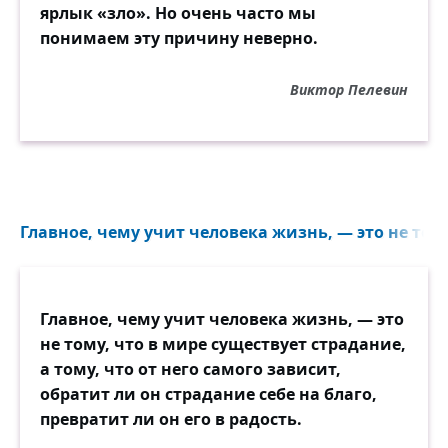
ярлык «зло». Но очень часто мы
местах,
понимаем эту причину неверно.
Где кровных и друзей священный тлеет
прах?
Видали ль вы его над хладною могилой,
Виктор Пелевин
Где нежной Делии таится пепел милый?
К почившим позванный вечерней
тишиной,
К кресту приникнул он бесчувственной
главой,
Главное, чему учит человека жизнь, — это не тому
В слезах отчаянья, в слезах ожесточенья,
В молчанье ужаса, в безумстве
исступленья,
Рыдает — и меж тем под сенью тёмных ив,
Главное, чему учит человека жизнь, — это
У гроба матери колена преклонив,
не тому, что в мире существует страдание,
Там дева юная в печали безмятежной
а тому, что от него самого зависит,
Возводит к небу взор болезненный и
обратит ли он страдание себе на благо,
нежный,
превратит ли он его в радость.
Одна, туманною луной озарена,