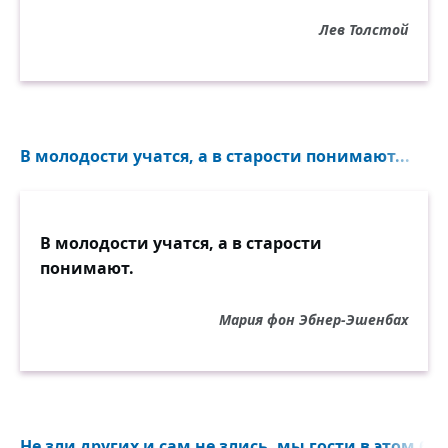
Лев Толстой
В молодости учатся, а в старости понимают...
В молодости учатся, а в старости
понимают.
Мария фон Эбнер-Эшенбах
Не зли других и сам не злись, мы гости в этом бр