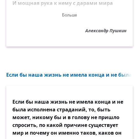
И мощная рука к нему с дарами мира
Не простирается из-за пределов мира…
Больше
Напрасно в пышности свободной
простоты
Александр Пушкин
Природы перед ним открыты красоты;
Напрасно вкруг себя печальный взор он
водит:
Ум ищет божества, а сердце не находит.
Несчастия, страстей и немощей сыны,
Если бы наша жизнь не имела конца и не была ис
Мы все на страшный гроб, родясь,
осуждены.
Всечасно бренных уз готово разрушенье,
Если бы наша жизнь не имела конца и не
Наш век — неверный день, минутное
была исполнена страданий, то, быть
волненье,
может, никому бы и в голову не пришло
Когда, холодной тьмой объемля грозно
спросить, по какой причине существует
нас,
мир и почему он именно таков, каков он
Завесу вечности колеблет смертный час,