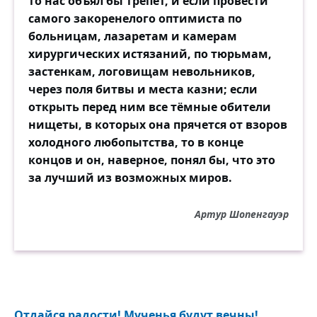
то нас объял бы трепет, и если провести
самого закоренелого оптимиста по
больницам, лазаретам и камерам
хирургических истязаний, по тюрьмам,
застенкам, логовищам невольников,
через поля битвы и места казни; если
открыть перед ним все тёмные обители
нищеты, в которых она прячется от взоров
холодного любопытства, то в конце
концов и он, наверное, понял бы, что это
за лучший из возможных миров.
Артур Шопенгауэр
Отдайся радости! Мученья будут вечны!..