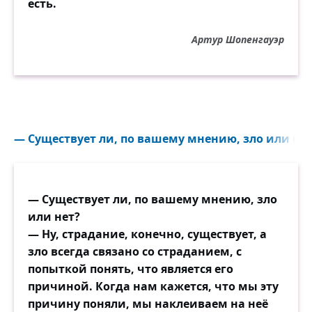
есть.
Ужасно чувствовать слезы последней
муку —
Артур Шопенгауэр
И с миром начинать безвестную разлуку!
Тогда, беседуя с раскованной душой,
О вера, ты стоишь у двери гробовой,
Ты ночь могильную ей тихо освещаешь
И ободрённую с надеждой отпускаешь…
— Существует ли, по вашему мнению, зло или нет
Но, други! пережить ужаснее друзей!
Лишь вера в тишине отрадою своей
Живит унывший дух и сердца ожиданье:
— Существует ли, по вашему мнению, зло
«Настанет! — говорит, — назначено
или нет?
свиданье!»
— Ну, страдание, конечно, существует, а
А он, слепой мудрец! при гробе стонет он,
зло всегда связано со страданием, с
С отрадой бытия несчастный разлучён,
попыткой понять, что является его
Надежды сладкого не внемлет он привета,
причиной. Когда нам кажется, что мы эту
Подходит к гробу он, взывает… нет ответа.
причину поняли, мы наклеиваем на неё
Видали ль вы его в безмолвных тех