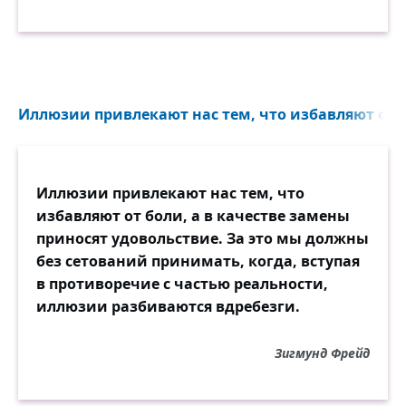
будто жизнь существует для того, чтобы с
благодарностью наслаждаться ею, как
можно поверить, будто человек
существует для того, чтобы быть
счастливым. Нет, это беспрестанное
очарование и разочарование, как и весь
Иллюзии привлекают нас тем, что избавляют от б
характер жизни вообще, по-видимому,
скорее рассчитаны и предназначены
только на то, чтобы пробудить в нас
Иллюзии привлекают нас тем, что
убеждение, что нет ничего на свете
избавляют от боли, а в качестве замены
достойного наших стремлений, борьбы и
приносят удовольствие. За это мы должны
желаний, что все блага ничтожны, что
без сетований принимать, когда, вступая
мир оказывается полным банкротом и
в противоречие с частью реальности,
жизнь — такое предприятие, которое не
иллюзии разбиваются вдребезги.
окупает своих издержек; и это должно
отвратить нашу волю от жизни.
Зигмунд Фрейд