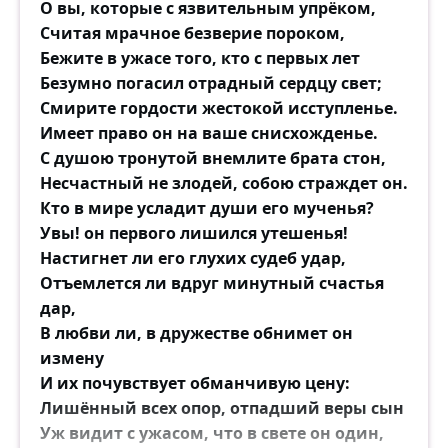
О вы, которые с язвительным упрёком,
Считая мрачное безверие пороком,
Бежите в ужасе того, кто с первых лет
Безумно погасил отрадный сердцу свет;
Смирите гордости жестокой исступленье.
Имеет право он на ваше снисхожденье.
С душою тронутой внемлите брата стон,
Несчастный не злодей, собою страждет он.
Кто в мире усладит души его мученья?
Увы! он первого лишился утешенья!
Настигнет ли его глухих судеб удар,
Отъемлется ли вдруг минутный счастья
дар,
В любви ли, в дружестве обнимет он
измену
И их почувствует обманчивую цену:
Лишённый всех опор, отпадший веры сын
Уж видит с ужасом, что в свете он один,