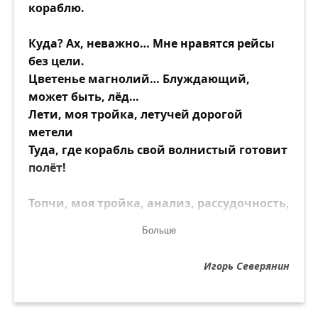
кораблю.
Куда? Ах, неважно… Мне нравятся рейсы
без цели.
Цветенье магнолий… Блуждающий,
может быть, лёд…
Лети, моя тройка, летучей дорогой
метели
Туда, где корабль свой волнистый готовит
полёт!
Топчи, моя тройка, анализ, рассудочность,
чинность!
Больше
Дымись кружевным, пенно-пламенным
белым огнём!
Игорь Северянин
Зачем? Беззачемно! Мне сердце пьянит
беспричинность!
Корабль отплывает куда-то. Я буду на нём!