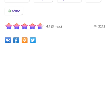
Гёте
4.7 (3 чел.)
3272