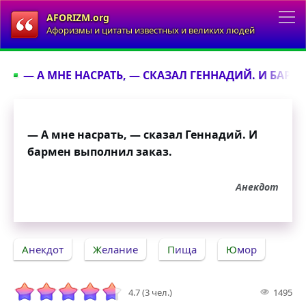
AFORIZM.org
Афоризмы и цитаты известных и великих людей
— А МНЕ НАСРАТЬ, — СКАЗАЛ ГЕННАДИЙ. И БАР
— А мне насрать, — сказал Геннадий. И
бармен выполнил заказ.
Анекдот
Анекдот
Желание
Пища
Юмор
4.7 (3 чел.)
1495